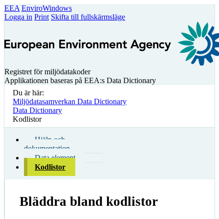
EEA
EnviroWindows
Logga in
Print
Skifta till fullskärmsläge
Registret för miljödatakoder
Applikationen baseras på EEA:s Data Dictionary
Du är här:
Miljödatasamverkan Data Dictionary
Data Dictionary
Kodlistor
Hjälp och
dokumentation
Data element
Kodlistor
Bläddra bland kodlistor