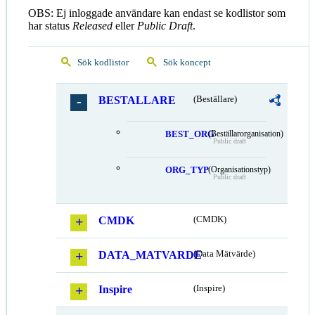
OBS: Ej inloggade användare kan endast se kodlistor som
har status
Released
eller
Public Draft
.
Sök kodlistor
Sök koncept
BESTALLARE
(Beställare)
BEST_ORG
(Beställarorganisation)
Public draft
ORG_TYP
(Organisationstyp)
Public draft
CMDK
(CMDK)
DATA_MATVARDE
(Data Mätvärde)
Inspire
(Inspire)