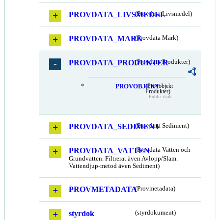
PROVDATA_LIVSMEDEL
(Provdata Livsmedel)
PROVDATA_MARK
(Provdata Mark)
PROVDATA_PRODUKTER
(Provdata Produkter)
PROVOBJEKT
(Provobjekt
Produkter)
Public draft
PROVDATA_SEDIMENT
(Provdata Sediment)
PROVDATA_VATTEN
(Provdata Vatten och
Grundvatten. Filtrerat även Avlopp/Slam.
Vattendjup-metod även Sediment)
PROVMETADATA
(Provmetadata)
styrdok
(styrdokument)