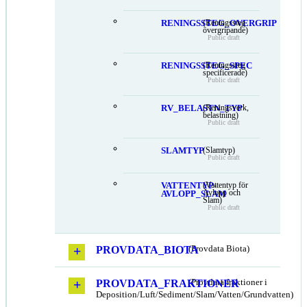
RENINGSSTEG_OVERGRIP
(Reningssteg
övergripande)
Public draft
RENINGSSTEG_SPEC
(Reningssteg
specificerade)
Public draft
RV_BELASTN_TYP
(Reningsverk,
belastning)
Public draft
SLAMTYP
(Slamtyp)
Public draft
VATTENTYP-
(Vattentyp för
Avlopp och
AVLOPP_SLAM
Slam)
Public draft
PROVDATA_BIOTA
(Provdata Biota)
PROVDATA_FRAKTIONER
(Provdata fraktioner i
Deposition/Luft/Sediment/Slam/Vatten/Grundvatten)