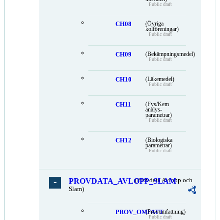
Public draft
CH08
(Övriga
kolföreningar)
Public draft
CH09
(Bekämpningsmedel)
Public draft
CH10
(Läkemedel)
Public draft
CH11
(Fys/Kem
analys-
parametrar)
Public draft
CH12
(Biologiska
parametrar)
Public draft
PROVDATA_AVLOPP_SLAM
(Provdata Avlopp och
Slam)
PROV_OMFATT
(Provomfattning)
Public draft