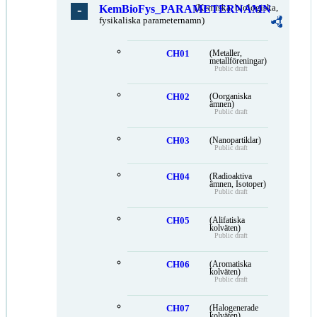
KemBioFys_PARAMETERNAMN
(Kemiska, biologiska,
fysikaliska parameternamn)
CH01
(Metaller,
metallföreningar)
Public draft
CH02
(Oorganiska
ämnen)
Public draft
CH03
(Nanopartiklar)
Public draft
CH04
(Radioaktiva
ämnen, Isotoper)
Public draft
CH05
(Alifatiska
kolväten)
Public draft
CH06
(Aromatiska
kolväten)
Public draft
CH07
(Halogenerade
kolväten)