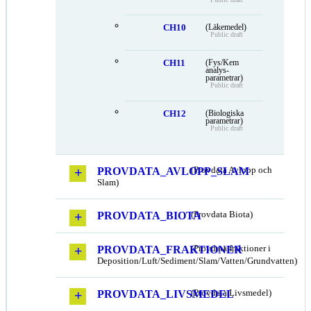
CH10
(Läkemedel)
Public draft
CH11
(Fys/Kem
analys-
parametrar)
Public draft
CH12
(Biologiska
parametrar)
Public draft
PROVDATA_AVLOPP_SLAM
(Provdata Avlopp och
Slam)
PROVDATA_BIOTA
(Provdata Biota)
PROVDATA_FRAKTIONER
(Provdata fraktioner i
Deposition/Luft/Sediment/Slam/Vatten/Grundvatten)
PROVDATA_LIVSMEDEL
(Provdata Livsmedel)