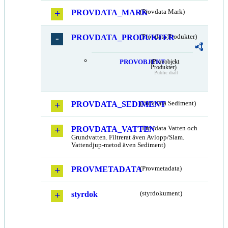
PROVDATA_MARK
(Provdata Mark)
PROVDATA_PRODUKTER
(Provdata Produkter)
PROVOBJEKT
(Provobjekt
Produkter)
Public draft
PROVDATA_SEDIMENT
(Provdata Sediment)
PROVDATA_VATTEN
(Provdata Vatten och
Grundvatten. Filtrerat även Avlopp/Slam.
Vattendjup-metod även Sediment)
PROVMETADATA
(Provmetadata)
styrdok
(styrdokument)