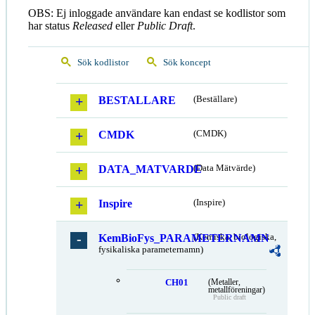
OBS: Ej inloggade användare kan endast se kodlistor som
har status
Released
eller
Public Draft
.
Sök kodlistor
Sök koncept
BESTALLARE
(Beställare)
CMDK
(CMDK)
DATA_MATVARDE
(Data Mätvärde)
Inspire
(Inspire)
KemBioFys_PARAMETERNAMN
(Kemiska, biologiska,
fysikaliska parameternamn)
CH01
(Metaller,
metallföreningar)
Public draft