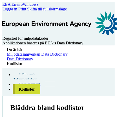
EEA
EnviroWindows
Logga in
Print
Skifta till fullskärmsläge
Registret för miljödatakoder
Applikationen baseras på EEA:s Data Dictionary
Du är här:
Miljödatasamverkan Data Dictionary
Data Dictionary
Kodlistor
Hjälp och
dokumentation
Data element
Kodlistor
Bläddra bland kodlistor