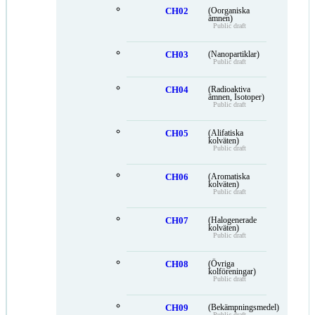
CH02
(Oorganiska
ämnen)
Public draft
CH03
(Nanopartiklar)
Public draft
CH04
(Radioaktiva
ämnen, Isotoper)
Public draft
CH05
(Alifatiska
kolväten)
Public draft
CH06
(Aromatiska
kolväten)
Public draft
CH07
(Halogenerade
kolväten)
Public draft
CH08
(Övriga
kolföreningar)
Public draft
CH09
(Bekämpningsmedel)
Public draft