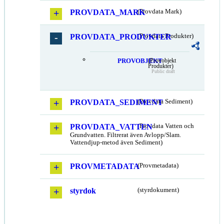
PROVDATA_MARK
(Provdata Mark)
PROVDATA_PRODUKTER
(Provdata Produkter)
PROVOBJEKT
(Provobjekt
Produkter)
Public draft
PROVDATA_SEDIMENT
(Provdata Sediment)
PROVDATA_VATTEN
(Provdata Vatten och
Grundvatten. Filtrerat även Avlopp/Slam.
Vattendjup-metod även Sediment)
PROVMETADATA
(Provmetadata)
styrdok
(styrdokument)