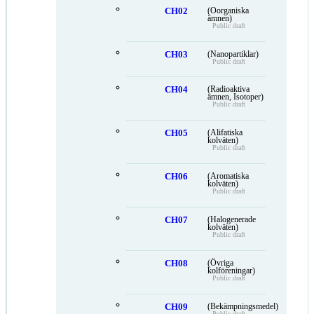
CH02
(Oorganiska
ämnen)
Public draft
CH03
(Nanopartiklar)
Public draft
CH04
(Radioaktiva
ämnen, Isotoper)
Public draft
CH05
(Alifatiska
kolväten)
Public draft
CH06
(Aromatiska
kolväten)
Public draft
CH07
(Halogenerade
kolväten)
Public draft
CH08
(Övriga
kolföreningar)
Public draft
CH09
(Bekämpningsmedel)
Public draft