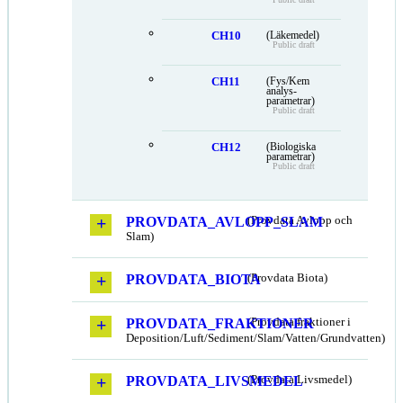
CH10
(Läkemedel)
Public draft
CH11
(Fys/Kem
analys-
parametrar)
Public draft
CH12
(Biologiska
parametrar)
Public draft
PROVDATA_AVLOPP_SLAM
(Provdata Avlopp och
Slam)
PROVDATA_BIOTA
(Provdata Biota)
PROVDATA_FRAKTIONER
(Provdata fraktioner i
Deposition/Luft/Sediment/Slam/Vatten/Grundvatten)
PROVDATA_LIVSMEDEL
(Provdata Livsmedel)