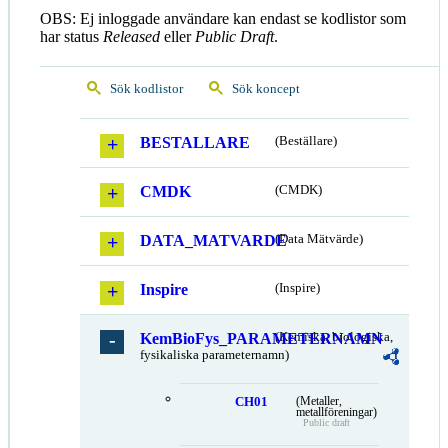
OBS: Ej inloggade användare kan endast se kodlistor som
har status
Released
eller
Public Draft
.
Sök kodlistor
Sök koncept
BESTALLARE
(Beställare)
CMDK
(CMDK)
DATA_MATVARDE
(Data Mätvärde)
Inspire
(Inspire)
KemBioFys_PARAMETERNAMN
(Kemiska, biologiska,
fysikaliska parameternamn)
CH01
(Metaller,
metallföreningar)
Public draft