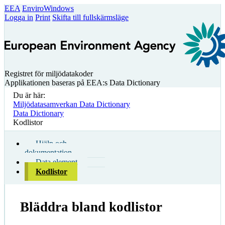
EEA
EnviroWindows
Logga in
Print
Skifta till fullskärmsläge
Registret för miljödatakoder
Applikationen baseras på EEA:s Data Dictionary
Du är här:
Miljödatasamverkan Data Dictionary
Data Dictionary
Kodlistor
Hjälp och
dokumentation
Data element
Kodlistor
Bläddra bland kodlistor