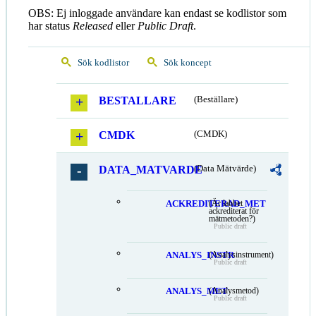
OBS: Ej inloggade användare kan endast se kodlistor som
har status
Released
eller
Public Draft
.
Sök kodlistor
Sök koncept
BESTALLARE
(Beställare)
CMDK
(CMDK)
DATA_MATVARDE
(Data Mätvärde)
ACKREDITERAD_MET
(Är labbet
ackrediterat för
mätmetoden?)
Public draft
ANALYS_INSTR
(Analysinstrument)
Public draft
ANALYS_MET
(Analysmetod)
Public draft