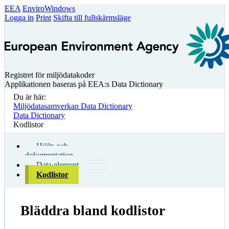
EEA
EnviroWindows
Logga in
Print
Skifta till fullskärmsläge
Registret för miljödatakoder
Applikationen baseras på EEA:s Data Dictionary
Du är här:
Miljödatasamverkan Data Dictionary
Data Dictionary
Kodlistor
Hjälp och
dokumentation
Data element
Kodlistor
Bläddra bland kodlistor