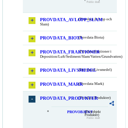
Public draft
PROVDATA_AVLOPP_SLAM
(Provdata Avlopp och
Slam)
PROVDATA_BIOTA
(Provdata Biota)
PROVDATA_FRAKTIONER
(Provdata fraktioner i
Deposition/Luft/Sediment/Slam/Vatten/Grundvatten)
PROVDATA_LIVSMEDEL
(Provdata Livsmedel)
PROVDATA_MARK
(Provdata Mark)
PROVDATA_PRODUKTER
(Provdata Produkter)
PROVOBJEKT
(Provobjekt
Produkter)
Public draft