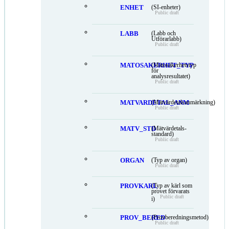
ENHET
(SI-enheter)
Public draft
LABB
(Labb och
Utförarlabb)
Public draft
MATOSAKERHET_TYP
(Mätosäkerhetstyp
för
analysresultatet)
Public draft
MATVARDETAL_ANM
(Mätvärdetalsanmärkning)
Public draft
MATV_STD
(Mätvärdetals-
standard)
Public draft
ORGAN
(Typ av organ)
Public draft
PROVKARL
(Typ av kärl som
provet förvarats
Public draft
i)
PROV_BERED
(Provberedningsmetod)
Public draft