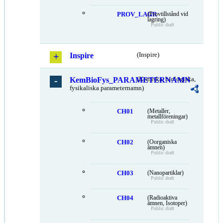
PROV_LAGR
(Provtillstånd vid
lagring)
Public draft
Inspire
(Inspire)
KemBioFys_PARAMETERNAMN
(Kemiska, biologiska,
fysikaliska parameternamn)
CH01
(Metaller,
metallföreningar)
Public draft
CH02
(Oorganiska
ämnen)
Public draft
CH03
(Nanopartiklar)
Public draft
CH04
(Radioaktiva
ämnen, Isotoper)
Public draft