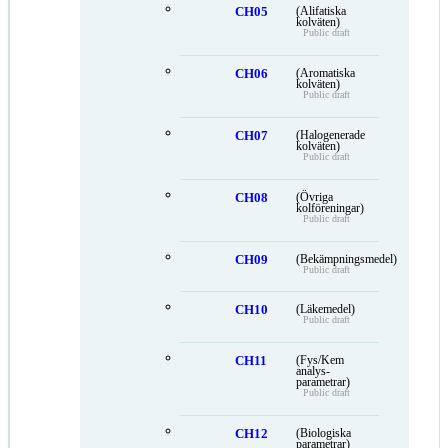
CH05
(Alifatiska
kolväten)
Public draft
CH06
(Aromatiska
kolväten)
Public draft
CH07
(Halogenerade
kolväten)
Public draft
CH08
(Övriga
kolföreningar)
Public draft
CH09
(Bekämpningsmedel)
Public draft
CH10
(Läkemedel)
Public draft
CH11
(Fys/Kem
analys-
parametrar)
Public draft
CH12
(Biologiska
parametrar)