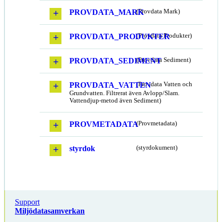
PROVDATA_MARK
(Provdata Mark)
PROVDATA_PRODUKTER
(Provdata Produkter)
PROVDATA_SEDIMENT
(Provdata Sediment)
PROVDATA_VATTEN
(Provdata Vatten och
Grundvatten. Filtrerat även Avlopp/Slam.
Vattendjup-metod även Sediment)
PROVMETADATA
(Provmetadata)
styrdok
(styrdokument)
Support
Miljödatasamverkan