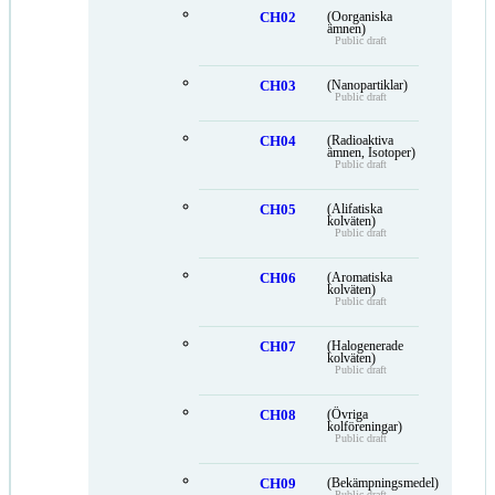
CH02
(Oorganiska
ämnen)
Public draft
CH03
(Nanopartiklar)
Public draft
CH04
(Radioaktiva
ämnen, Isotoper)
Public draft
CH05
(Alifatiska
kolväten)
Public draft
CH06
(Aromatiska
kolväten)
Public draft
CH07
(Halogenerade
kolväten)
Public draft
CH08
(Övriga
kolföreningar)
Public draft
CH09
(Bekämpningsmedel)
Public draft