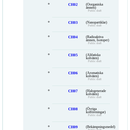
CH02
(Oorganiska
ämnen)
Public draft
CH03
(Nanopartiklar)
Public draft
CH04
(Radioaktiva
ämnen, Isotoper)
Public draft
CH05
(Alifatiska
kolväten)
Public draft
CH06
(Aromatiska
kolväten)
Public draft
CH07
(Halogenerade
kolväten)
Public draft
CH08
(Övriga
kolföreningar)
Public draft
CH09
(Bekämpningsmedel)
Public draft