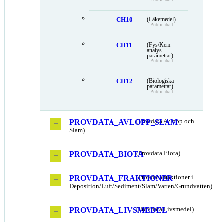
CH10
(Läkemedel)
Public draft
CH11
(Fys/Kem
analys-
parametrar)
Public draft
CH12
(Biologiska
parametrar)
Public draft
PROVDATA_AVLOPP_SLAM
(Provdata Avlopp och
Slam)
PROVDATA_BIOTA
(Provdata Biota)
PROVDATA_FRAKTIONER
(Provdata fraktioner i
Deposition/Luft/Sediment/Slam/Vatten/Grundvatten)
PROVDATA_LIVSMEDEL
(Provdata Livsmedel)