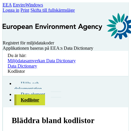
EEA
EnviroWindows
Logga in
Print
Skifta till fullskärmsläge
Registret för miljödatakoder
Applikationen baseras på EEA:s Data Dictionary
Du är här:
Miljödatasamverkan Data Dictionary
Data Dictionary
Kodlistor
Hjälp och
dokumentation
Data element
Kodlistor
Bläddra bland kodlistor