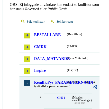
OBS: Ej inloggade användare kan endast se kodlistor som
har status
Released
eller
Public Draft
.
Sök kodlistor
Sök koncept
BESTALLARE
(Beställare)
CMDK
(CMDK)
DATA_MATVARDE
(Data Mätvärde)
Inspire
(Inspire)
KemBioFys_PARAMETERNAMN
(Kemiska, biologiska,
fysikaliska parameternamn)
CH01
(Metaller,
metallföreningar)
Public draft