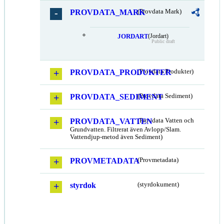
PROVDATA_MARK
(Provdata Mark)
JORDART
(Jordart)
Public draft
PROVDATA_PRODUKTER
(Provdata Produkter)
PROVDATA_SEDIMENT
(Provdata Sediment)
PROVDATA_VATTEN
(Provdata Vatten och
Grundvatten. Filtrerat även Avlopp/Slam.
Vattendjup-metod även Sediment)
PROVMETADATA
(Provmetadata)
styrdok
(styrdokument)