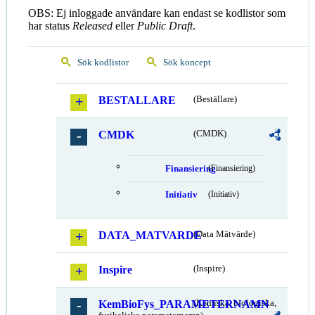
OBS: Ej inloggade användare kan endast se kodlistor som
har status
Released
eller
Public Draft
.
Sök kodlistor
Sök koncept
BESTALLARE
(Beställare)
CMDK
(CMDK)
Finansiering
(Finansiering)
Initiativ
(Initiativ)
DATA_MATVARDE
(Data Mätvärde)
Inspire
(Inspire)
KemBioFys_PARAMETERNAMN
(Kemiska, biologiska,