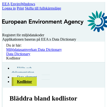
EEA
EnviroWindows
Logga in
Print
Skifta till fullskärmsläge
Registret för miljödatakoder
Applikationen baseras på EEA:s Data Dictionary
Du är här:
Miljödatasamverkan Data Dictionary
Data Dictionary
Kodlistor
Hjälp och
dokumentation
Data element
Kodlistor
Bläddra bland kodlistor