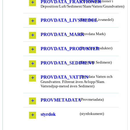
PROVDATA_FRAKTIONER
(Provdata fraktioner i
Deposition/Luft/Sediment/Slam/Vatten/Grundvatten)
PROVDATA_LIVSMEDEL
(Provdata Livsmedel)
PROVDATA_MARK
(Provdata Mark)
PROVDATA_PRODUKTER
(Provdata Produkter)
PROVDATA_SEDIMENT
(Provdata Sediment)
PROVDATA_VATTEN
(Provdata Vatten och
Grundvatten. Filtrerat även Avlopp/Slam.
Vattendjup-metod även Sediment)
PROVMETADATA
(Provmetadata)
styrdok
(styrdokument)