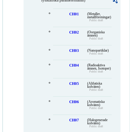
fysikaliska parameternamn)
CH01
(Metaller,
metallföreningar)
Public draft
CH02
(Oorganiska
ämnen)
Public draft
CH03
(Nanopartiklar)
Public draft
CH04
(Radioaktiva
ämnen, Isotoper)
Public draft
CH05
(Alifatiska
kolväten)
Public draft
CH06
(Aromatiska
kolväten)
Public draft
CH07
(Halogenerade
kolväten)
Public draft