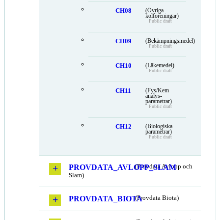
CH08
(Övriga
kolföreningar)
Public draft
CH09
(Bekämpningsmedel)
Public draft
CH10
(Läkemedel)
Public draft
CH11
(Fys/Kem
analys-
parametrar)
Public draft
CH12
(Biologiska
parametrar)
Public draft
PROVDATA_AVLOPP_SLAM
(Provdata Avlopp och
Slam)
PROVDATA_BIOTA
(Provdata Biota)