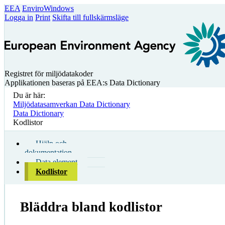
EEA
EnviroWindows
Logga in
Print
Skifta till fullskärmsläge
Registret för miljödatakoder
Applikationen baseras på EEA:s Data Dictionary
Du är här:
Miljödatasamverkan Data Dictionary
Data Dictionary
Kodlistor
Hjälp och
dokumentation
Data element
Kodlistor
Bläddra bland kodlistor