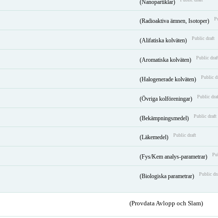
(Nanopartiklar)
Pu
(Radioaktiva ämnen, Isotoper)
Public draft
(Alifatiska kolväten)
Public draf
(Aromatiska kolväten)
Public d
(Halogenerade kolväten)
Public draf
(Övriga kolföreningar)
Public draft
(Bekämpningsmedel)
Public draft
(Läkemedel)
Pub
(Fys/Kem analys-parametrar)
Public dr
(Biologiska parametrar)
(Provdata Avlopp och Slam)