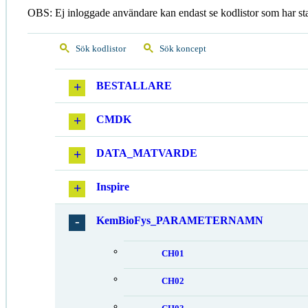
OBS: Ej inloggade användare kan endast se kodlistor som har st
Sök kodlistor
Sök koncept
BESTALLARE
CMDK
DATA_MATVARDE
Inspire
KemBioFys_PARAMETERNAMN
CH01
CH02