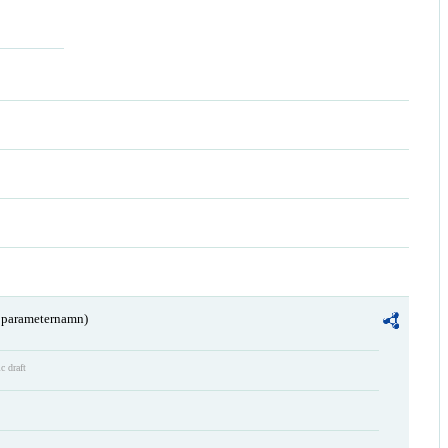
a parameternamn)
c draft