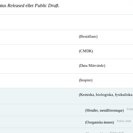
atus
Released
eller
Public Draft
.
(Beställare)
(CMDK)
(Data Mätvärde)
(Inspire)
(Kemiska, biologiska, fysikalisk
Publi
(Metaller, metallföreningar)
Public draft
(Oorganiska ämnen)
Public draft