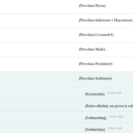
(Provdata Biota)
(Provdata fraktioner i Depositio
(Provdata Livsmedel)
(Provdata Mark)
(Provdata Produkter)
(Provdata Sediment)
Public draft
(Kornstorlek)
(Redox-tillstånd, om provet är red
Public draft
(Sedimentfärg)
Public draft
(Sedimenttyp)