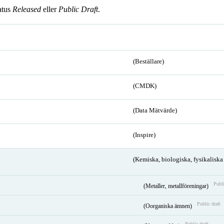
atus
Released
eller
Public Draft
.
(Beställare)
(CMDK)
(Data Mätvärde)
(Inspire)
(Kemiska, biologiska, fysikalisk
Publi
(Metaller, metallföreningar)
Public draft
(Oorganiska ämnen)
Public draft