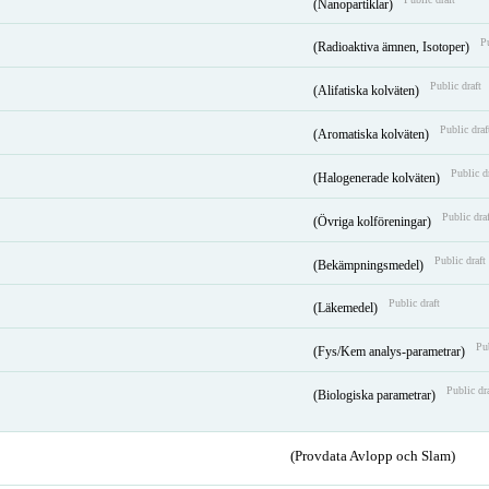
(Nanopartiklar)
Pu
(Radioaktiva ämnen, Isotoper)
Public draft
(Alifatiska kolväten)
Public draf
(Aromatiska kolväten)
Public d
(Halogenerade kolväten)
Public draf
(Övriga kolföreningar)
Public draft
(Bekämpningsmedel)
Public draft
(Läkemedel)
Pub
(Fys/Kem analys-parametrar)
Public dr
(Biologiska parametrar)
(Provdata Avlopp och Slam)