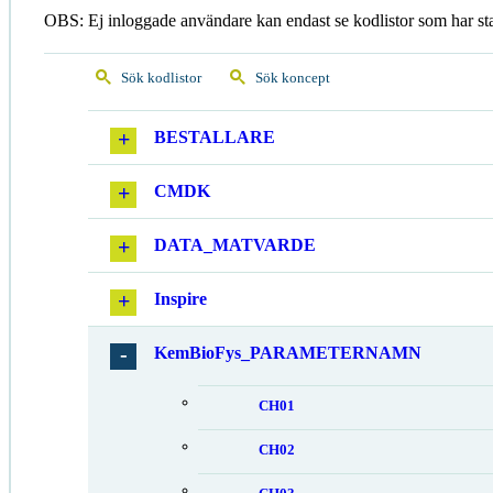
OBS: Ej inloggade användare kan endast se kodlistor som har st
Sök kodlistor
Sök koncept
BESTALLARE
CMDK
DATA_MATVARDE
Inspire
KemBioFys_PARAMETERNAMN
CH01
CH02