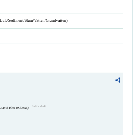
n/Luft/Sediment/Slam/Vatten/Grundvatten)
Public draft
ucerat eller oxiderat)