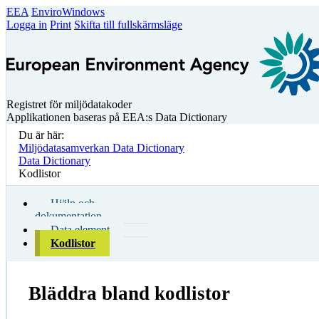
EEA
EnviroWindows
Logga in
Print
Skifta till fullskärmsläge
Registret för miljödatakoder
Applikationen baseras på EEA:s Data Dictionary
Du är här:
Miljödatasamverkan Data Dictionary
Data Dictionary
Kodlistor
Hjälp och
dokumentation
Data element
Kodlistor
Bläddra bland kodlistor