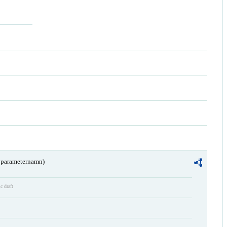
a parameternamn)
c draft