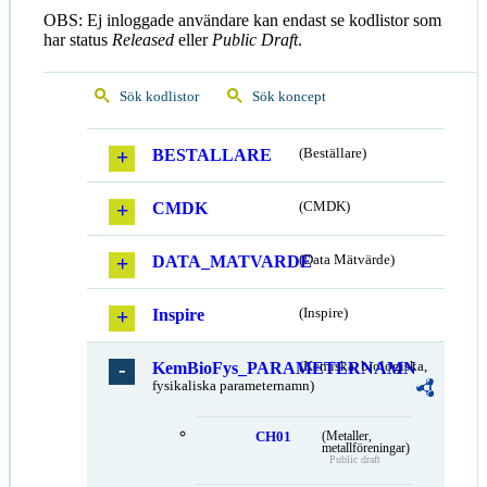
OBS: Ej inloggade användare kan endast se kodlistor som
har status
Released
eller
Public Draft
.
Sök kodlistor
Sök koncept
BESTALLARE
(Beställare)
CMDK
(CMDK)
DATA_MATVARDE
(Data Mätvärde)
Inspire
(Inspire)
KemBioFys_PARAMETERNAMN
(Kemiska, biologiska,
fysikaliska parameternamn)
CH01
(Metaller,
metallföreningar)
Public draft