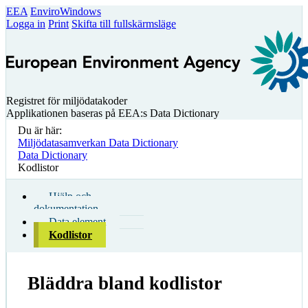
EEA
EnviroWindows
Logga in
Print
Skifta till fullskärmsläge
Registret för miljödatakoder
Applikationen baseras på EEA:s Data Dictionary
Du är här:
Miljödatasamverkan Data Dictionary
Data Dictionary
Kodlistor
Hjälp och
dokumentation
Data element
Kodlistor
Bläddra bland kodlistor