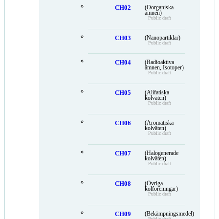
CH02
(Oorganiska
ämnen)
Public draft
CH03
(Nanopartiklar)
Public draft
CH04
(Radioaktiva
ämnen, Isotoper)
Public draft
CH05
(Alifatiska
kolväten)
Public draft
CH06
(Aromatiska
kolväten)
Public draft
CH07
(Halogenerade
kolväten)
Public draft
CH08
(Övriga
kolföreningar)
Public draft
CH09
(Bekämpningsmedel)
Public draft