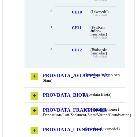
CH10
(Läkemedel)
Public draft
CH11
(Fys/Kem
analys-
parametrar)
Public draft
CH12
(Biologiska
parametrar)
Public draft
PROVDATA_AVLOPP_SLAM
(Provdata Avlopp och
Slam)
PROVDATA_BIOTA
(Provdata Biota)
PROVDATA_FRAKTIONER
(Provdata fraktioner i
Deposition/Luft/Sediment/Slam/Vatten/Grundvatten)
PROVDATA_LIVSMEDEL
(Provdata Livsmedel)