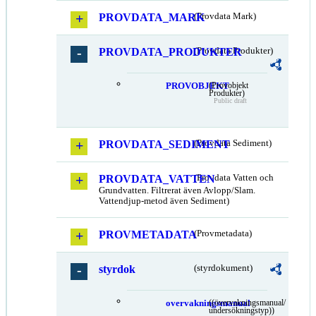
PROVDATA_MARK
(Provdata Mark)
PROVDATA_PRODUKTER
(Provdata Produkter)
PROVOBJEKT
(Provobjekt
Produkter)
Public draft
PROVDATA_SEDIMENT
(Provdata Sediment)
PROVDATA_VATTEN
(Provdata Vatten och
Grundvatten. Filtrerat även Avlopp/Slam.
Vattendjup-metod även Sediment)
PROVMETADATA
(Provmetadata)
styrdok
(styrdokument)
overvakningsmanual
((övervakningsmanual/
undersökningstyp))