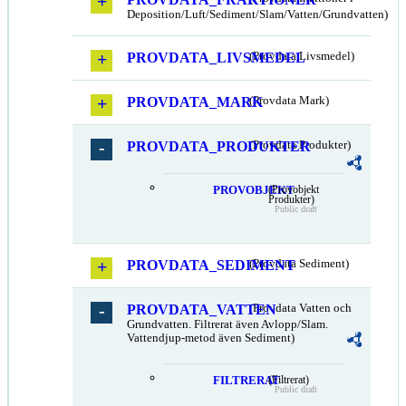
Deposition/Luft/Sediment/Slam/Vatten/Grundvatten)
PROVDATA_LIVSMEDEL
(Provdata Livsmedel)
PROVDATA_MARK
(Provdata Mark)
PROVDATA_PRODUKTER
(Provdata Produkter)
PROVOBJEKT
(Provobjekt
Produkter)
Public draft
PROVDATA_SEDIMENT
(Provdata Sediment)
PROVDATA_VATTEN
(Provdata Vatten och
Grundvatten. Filtrerat även Avlopp/Slam.
Vattendjup-metod även Sediment)
FILTRERAT
(Filtrerat)
Public draft