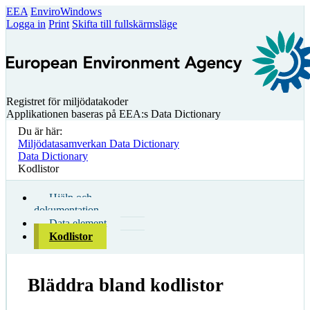
EEA
EnviroWindows
Logga in
Print
Skifta till fullskärmsläge
Registret för miljödatakoder
Applikationen baseras på EEA:s Data Dictionary
Du är här:
Miljödatasamverkan Data Dictionary
Data Dictionary
Kodlistor
Hjälp och
dokumentation
Data element
Kodlistor
Bläddra bland kodlistor