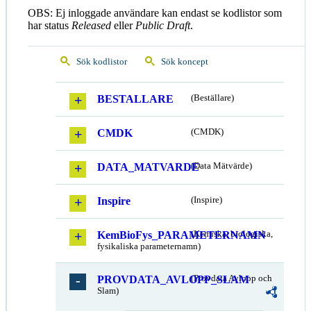
OBS: Ej inloggade användare kan endast se kodlistor som
har status
Released
eller
Public Draft
.
Sök kodlistor
Sök koncept
BESTALLARE
(Beställare)
CMDK
(CMDK)
DATA_MATVARDE
(Data Mätvärde)
Inspire
(Inspire)
KemBioFys_PARAMETERNAMN
(Kemiska, biologiska,
fysikaliska parameternamn)
PROVDATA_AVLOPP_SLAM
(Provdata Avlopp och
Slam)