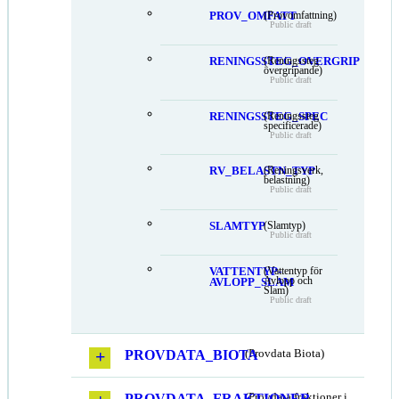
PROV_OMFATT
(Provomfattning)
Public draft
RENINGSSTEG_OVERGRIP
(Reningssteg
övergripande)
Public draft
RENINGSSTEG_SPEC
(Reningssteg
specificerade)
Public draft
RV_BELASTN_TYP
(Reningsverk,
belastning)
Public draft
SLAMTYP
(Slamtyp)
Public draft
VATTENTYP-
(Vattentyp för
Avlopp och
AVLOPP_SLAM
Slam)
Public draft
PROVDATA_BIOTA
(Provdata Biota)
PROVDATA_FRAKTIONER
(Provdata fraktioner i