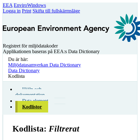
EEA
EnviroWindows
Logga in
Print
Skifta till fullskärmsläge
Registret för miljödatakoder
Applikationen baseras på EEA:s Data Dictionary
Du är här:
Miljödatasamverkan Data Dictionary
Data Dictionary
Kodlista
Hjälp och
dokumentation
Data element
Kodlistor
Kodlista:
Filtrerat