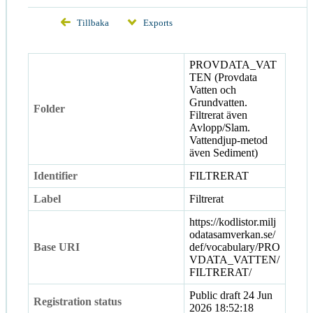
Tillbaka
Exports
PROVDATA_VAT
TEN (Provdata
Vatten och
Grundvatten.
Folder
Filtrerat även
Avlopp/Slam.
Vattendjup-metod
även Sediment)
Identifier
FILTRERAT
Label
Filtrerat
https://kodlistor.milj
odatasamverkan.se/
Base URI
def/vocabulary/PRO
VDATA_VATTEN/
FILTRERAT/
Public draft
24 Jun
Registration status
2026 18:52:18