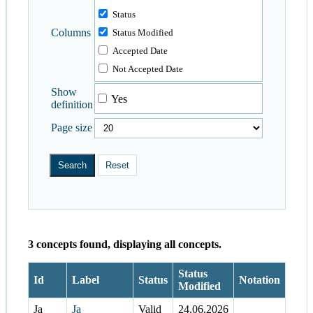
Status
Columns
Status Modified
Accepted Date
Not Accepted Date
Show
Yes
definition
Page size
3 concepts found, displaying all concepts.
Status
Id
Label
Status
Notation
Modified
Ja
Ja
Valid
24.06.2026