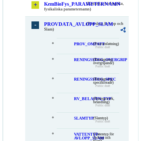
KemBioFys_PARAMETERNAMN
(Kemiska, biologiska,
fysikaliska parameternamn)
PROVDATA_AVLOPP_SLAM
(Provdata Avlopp och
Slam)
PROV_OMFATT
(Provomfattning)
Public draft
RENINGSSTEG_OVERGRIP
(Reningssteg
övergripande)
Public draft
RENINGSSTEG_SPEC
(Reningssteg
specificerade)
Public draft
RV_BELASTN_TYP
(Reningsverk,
belastning)
Public draft
SLAMTYP
(Slamtyp)
Public draft
VATTENTYP-
(Vattentyp för
Avlopp och
AVLOPP_SLAM
Slam)