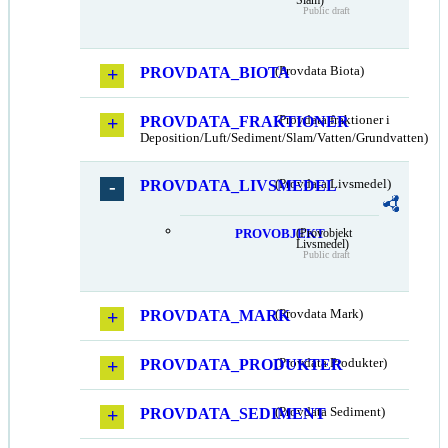
Public draft
PROVDATA_BIOTA
(Provdata Biota)
PROVDATA_FRAKTIONER
(Provdata fraktioner i
Deposition/Luft/Sediment/Slam/Vatten/Grundvatten)
PROVDATA_LIVSMEDEL
(Provdata Livsmedel)
PROVOBJEKT
(Provobjekt
Livsmedel)
Public draft
PROVDATA_MARK
(Provdata Mark)
PROVDATA_PRODUKTER
(Provdata Produkter)
PROVDATA_SEDIMENT
(Provdata Sediment)