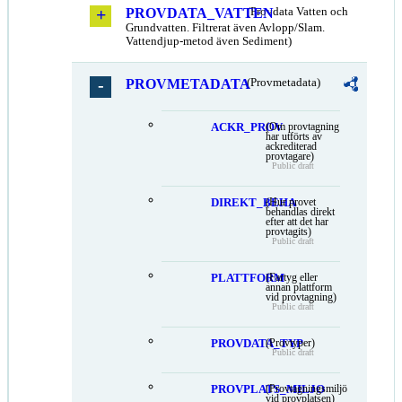
PROVDATA_VATTEN
(Provdata Vatten och
Grundvatten. Filtrerat även Avlopp/Slam.
Vattendjup-metod även Sediment)
PROVMETADATA
(Provmetadata)
ACKR_PROV
(Om provtagning
har utförts av
ackrediterad
provtagare)
Public draft
DIREKT_BEHA
(Hur provet
behandlas direkt
efter att det har
provtagits)
Public draft
PLATTFORM
(Fartyg eller
annan plattform
vid provtagning)
Public draft
PROVDATA_TYP
(Provtyper)
Public draft
PROVPLATS_MILJO
(Provtagningsmiljö
vid provplatsen)