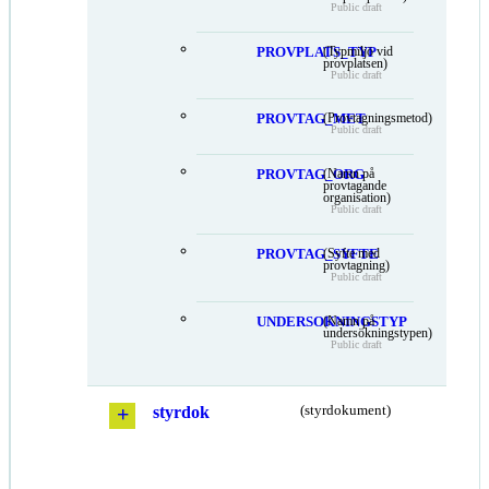
Public draft
PROVPLATS_TYP
(Typmiljö vid
provplatsen)
Public draft
PROVTAG_MET
(Provtagningsmetod)
Public draft
PROVTAG_ORG
(Namn på
provtagande
organisation)
Public draft
PROVTAG_SYFTE
(Syfte med
provtagning)
Public draft
UNDERSOKNINGSTYP
(Namn på
undersökningstypen)
Public draft
styrdok
(styrdokument)