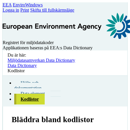
EEA
EnviroWindows
Logga in
Print
Skifta till fullskärmsläge
Registret för miljödatakoder
Applikationen baseras på EEA:s Data Dictionary
Du är här:
Miljödatasamverkan Data Dictionary
Data Dictionary
Kodlistor
Hjälp och
dokumentation
Data element
Kodlistor
Bläddra bland kodlistor