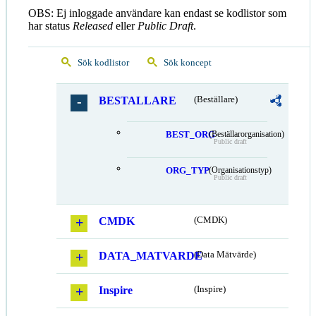
OBS: Ej inloggade användare kan endast se kodlistor som
har status
Released
eller
Public Draft
.
Sök kodlistor
Sök koncept
BESTALLARE
(Beställare)
BEST_ORG
(Beställarorganisation)
Public draft
ORG_TYP
(Organisationstyp)
Public draft
CMDK
(CMDK)
DATA_MATVARDE
(Data Mätvärde)
Inspire
(Inspire)