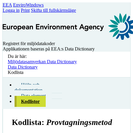
EEA
EnviroWindows
Logga in
Print
Skifta till fullskärmsläge
Registret för miljödatakoder
Applikationen baseras på EEA:s Data Dictionary
Du är här:
Miljödatasamverkan Data Dictionary
Data Dictionary
Kodlista
Hjälp och
dokumentation
Data element
Kodlistor
Kodlista:
Provtagningsmetod