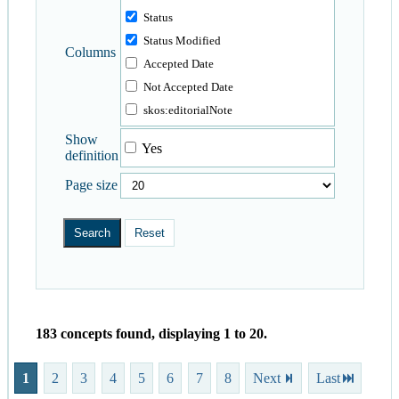
Status
Status Modified
Columns
Accepted Date
Not Accepted Date
skos:editorialNote
Show
Yes
definition
Page size
183 concepts found, displaying 1 to 20.
v
1
2
3
4
5
6
7
8
Next
Last