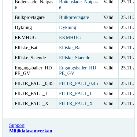
Bottenslade_Natpas
Bottenslade_Natpas
Valid
25.11.2
e
e
Bulkprovtagare
Bulkprovtagare
Valid
25.11.2
Dykning
Dykning
Valid
25.11.2
EKMHUG
EKMHUG
Valid
25.11.2
Elfiske_Bat
Elfiske_Bat
Valid
25.11.2
Elfiske_Staende
Elfiske_Staende
Valid
25.11.2
Engangsbailer_HD
Engangsbailer_HD
Valid
25.11.2
PE_GV
PE_GV
FILTR_FALT_0,45
FILTR_FALT_0,45
Valid
25.11.2
FILTR_FALT_1
FILTR_FALT_1
Valid
25.11.2
FILTR_FALT_X
FILTR_FALT_X
Valid
25.11.2
Support
Miljödatasamverkan