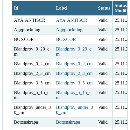
Status
Id
Label
Status
Modifi
AYA-ANTISCR
AYA-ANTISCR
Valid
25.11.2
Aggplockning
Aggplockning
Valid
25.11.2
BOXCOR
BOXCOR
Valid
25.11.2
Blandprov_0_20_c
Blandprov_0_20_c
Valid
25.11.2
m
m
Blandprov_0_2_cm
Blandprov_0_2_cm
Valid
25.11.2
Blandprov_2_3_cm
Blandprov_2_3_cm
Valid
25.11.2
Blandprov_3_5_cm
Blandprov_3_5_cm
Valid
25.11.2
Blandprov_5_15_c
Blandprov_5_15_c
Valid
25.11.2
m
m
Blandprov_under_3
Blandprov_under_3
Valid
25.11.2
0_cm
0_cm
Bottenskrapa
Bottenskrapa
Valid
25.11.2