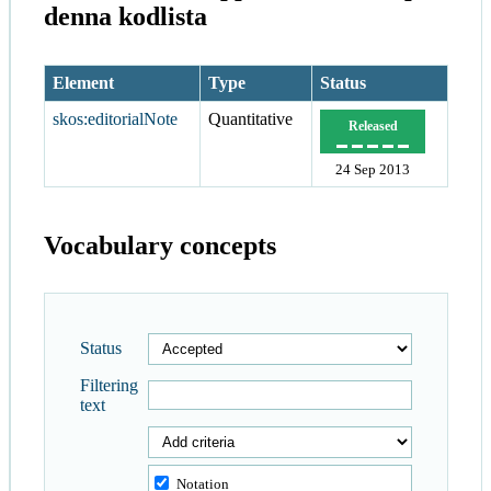
denna kodlista
Element
Type
Status
skos:editorialNote
Quantitative
Released
24 Sep 2013
Vocabulary concepts
Status
Filtering
text
Notation