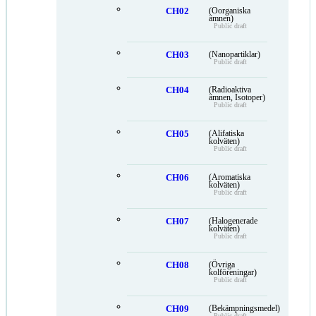
CH02
(Oorganiska
ämnen)
Public draft
CH03
(Nanopartiklar)
Public draft
CH04
(Radioaktiva
ämnen, Isotoper)
Public draft
CH05
(Alifatiska
kolväten)
Public draft
CH06
(Aromatiska
kolväten)
Public draft
CH07
(Halogenerade
kolväten)
Public draft
CH08
(Övriga
kolföreningar)
Public draft
CH09
(Bekämpningsmedel)
Public draft