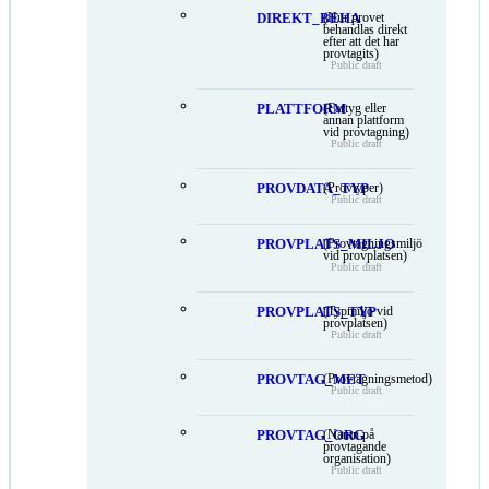
DIREKT_BEHA
(Hur provet
behandlas direkt
efter att det har
provtagits)
Public draft
PLATTFORM
(Fartyg eller
annan plattform
vid provtagning)
Public draft
PROVDATA_TYP
(Provtyper)
Public draft
PROVPLATS_MILJO
(Provtagningsmiljö
vid provplatsen)
Public draft
PROVPLATS_TYP
(Typmiljö vid
provplatsen)
Public draft
PROVTAG_MET
(Provtagningsmetod)
Public draft
PROVTAG_ORG
(Namn på
provtagande
organisation)
Public draft