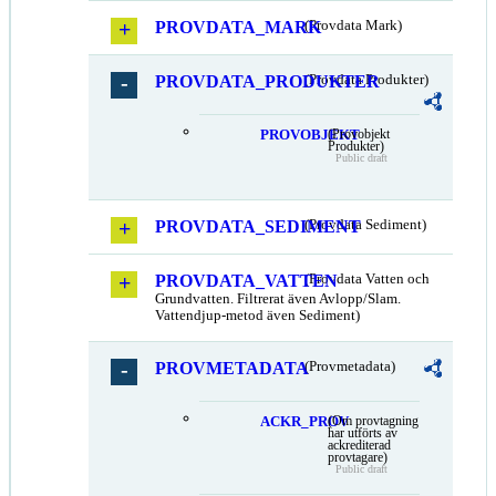
PROVDATA_MARK
(Provdata Mark)
PROVDATA_PRODUKTER
(Provdata Produkter)
PROVOBJEKT
(Provobjekt
Produkter)
Public draft
PROVDATA_SEDIMENT
(Provdata Sediment)
PROVDATA_VATTEN
(Provdata Vatten och
Grundvatten. Filtrerat även Avlopp/Slam.
Vattendjup-metod även Sediment)
PROVMETADATA
(Provmetadata)
ACKR_PROV
(Om provtagning
har utförts av
ackrediterad
provtagare)
Public draft