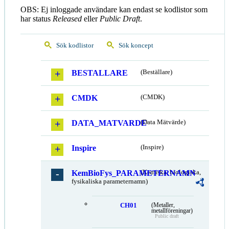
OBS: Ej inloggade användare kan endast se kodlistor som
har status
Released
eller
Public Draft
.
Sök kodlistor
Sök koncept
BESTALLARE
(Beställare)
CMDK
(CMDK)
DATA_MATVARDE
(Data Mätvärde)
Inspire
(Inspire)
KemBioFys_PARAMETERNAMN
(Kemiska, biologiska,
fysikaliska parameternamn)
CH01
(Metaller,
metallföreningar)
Public draft