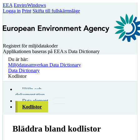
EEA
EnviroWindows
Logga in
Print
Skifta till fullskärmsläge
Registret för miljödatakoder
Applikationen baseras på EEA:s Data Dictionary
Du är här:
Miljödatasamverkan Data Dictionary
Data Dictionary
Kodlistor
Hjälp och
dokumentation
Data element
Kodlistor
Bläddra bland kodlistor