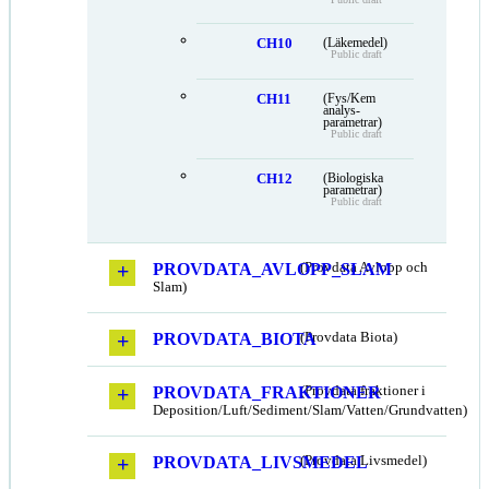
CH10
(Läkemedel)
Public draft
CH11
(Fys/Kem
analys-
parametrar)
Public draft
CH12
(Biologiska
parametrar)
Public draft
PROVDATA_AVLOPP_SLAM
(Provdata Avlopp och
Slam)
PROVDATA_BIOTA
(Provdata Biota)
PROVDATA_FRAKTIONER
(Provdata fraktioner i
Deposition/Luft/Sediment/Slam/Vatten/Grundvatten)
PROVDATA_LIVSMEDEL
(Provdata Livsmedel)