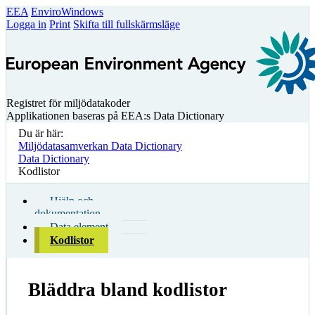
EEA
EnviroWindows
Logga in
Print
Skifta till fullskärmsläge
Registret för miljödatakoder
Applikationen baseras på EEA:s Data Dictionary
Du är här:
Miljödatasamverkan Data Dictionary
Data Dictionary
Kodlistor
Hjälp och
dokumentation
Data element
Kodlistor
Bläddra bland kodlistor