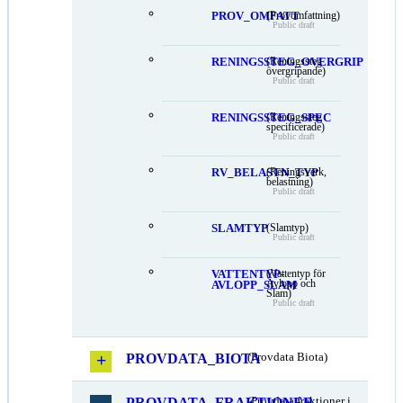
PROV_OMFATT
(Provomfattning)
Public draft
RENINGSSTEG_OVERGRIP
(Reningssteg
övergripande)
Public draft
RENINGSSTEG_SPEC
(Reningssteg
specificerade)
Public draft
RV_BELASTN_TYP
(Reningsverk,
belastning)
Public draft
SLAMTYP
(Slamtyp)
Public draft
VATTENTYP-
(Vattentyp för
Avlopp och
AVLOPP_SLAM
Slam)
Public draft
PROVDATA_BIOTA
(Provdata Biota)
PROVDATA_FRAKTIONER
(Provdata fraktioner i