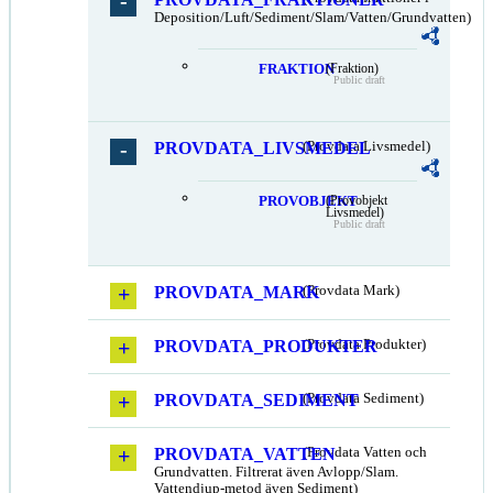
Deposition/Luft/Sediment/Slam/Vatten/Grundvatten)
FRAKTION
(Fraktion)
Public draft
PROVDATA_LIVSMEDEL
(Provdata Livsmedel)
PROVOBJEKT
(Provobjekt
Livsmedel)
Public draft
PROVDATA_MARK
(Provdata Mark)
PROVDATA_PRODUKTER
(Provdata Produkter)
PROVDATA_SEDIMENT
(Provdata Sediment)
PROVDATA_VATTEN
(Provdata Vatten och
Grundvatten. Filtrerat även Avlopp/Slam.
Vattendjup-metod även Sediment)