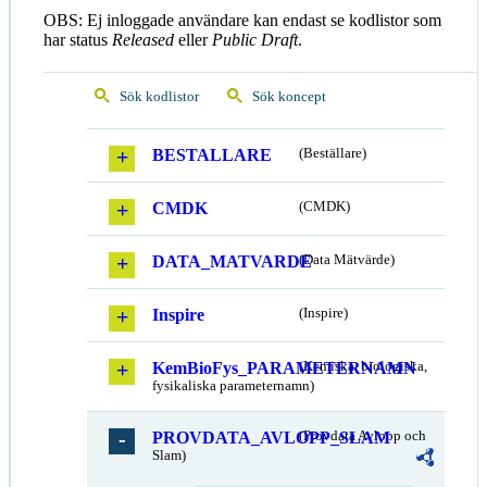
OBS: Ej inloggade användare kan endast se kodlistor som
har status
Released
eller
Public Draft
.
Sök kodlistor
Sök koncept
BESTALLARE
(Beställare)
CMDK
(CMDK)
DATA_MATVARDE
(Data Mätvärde)
Inspire
(Inspire)
KemBioFys_PARAMETERNAMN
(Kemiska, biologiska,
fysikaliska parameternamn)
PROVDATA_AVLOPP_SLAM
(Provdata Avlopp och
Slam)