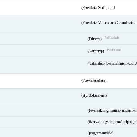
(Provdata Sediment)
(Provdata Vatten och Grundvatten
Public draft
(Filtrerat)
Public draft
(Vattentyp)
(Vattendjup, bestämningsmetod. 
(Provmetadata)
(styrdokument)
((övervakningsmanual/ undersökn
(övervakningsprogram/ delprogr
(programområde)