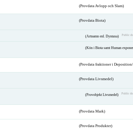
(Provdata Avlopp och Slam)
(Provdata Biota)
Public dr
(Artnamn enl. Dyntaxa)
(Kön i Biota samt Human expone
(Provdata fraktioner i Depositio
(Provdata Livsmedel)
Public dr
(Provobjekt Livsmedel)
(Provdata Mark)
(Provdata Produkter)