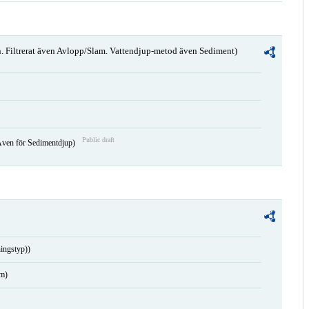
. Filtrerat även Avlopp/Slam. Vattendjup-metod även Sediment)
Public draft
Även för Sedimentdjup)
ingstyp))
am)