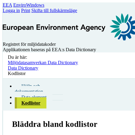
EEA
EnviroWindows
Logga in
Print
Skifta till fullskärmsläge
Registret för miljödatakoder
Applikationen baseras på EEA:s Data Dictionary
Du är här:
Miljödatasamverkan Data Dictionary
Data Dictionary
Kodlistor
Hjälp och
dokumentation
Data element
Kodlistor
Bläddra bland kodlistor