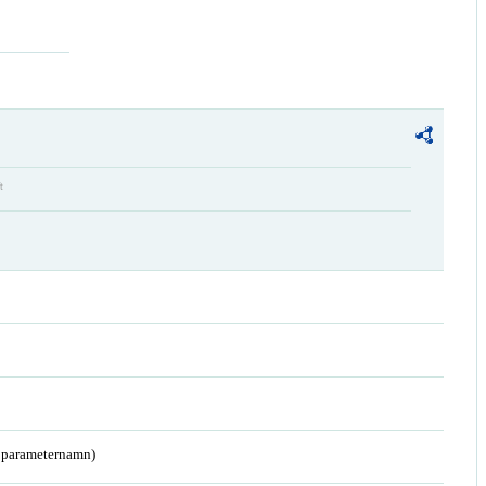
t
a parameternamn)