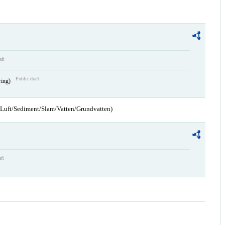
aft
Public draft
ring)
n/Luft/Sediment/Slam/Vatten/Grundvatten)
aft