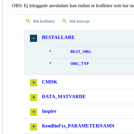
OBS: Ej inloggade användare kan endast se kodlistor som har st
Sök kodlistor
Sök koncept
BESTALLARE
BEST_ORG
ORG_TYP
CMDK
DATA_MATVARDE
Inspire
KemBioFys_PARAMETERNAMN