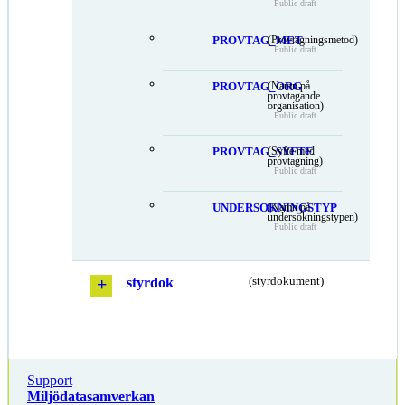
Public draft
PROVTAG_MET
(Provtagningsmetod)
Public draft
PROVTAG_ORG
(Namn på
provtagande
organisation)
Public draft
PROVTAG_SYFTE
(Syfte med
provtagning)
Public draft
UNDERSOKNINGSTYP
(Namn på
undersökningstypen)
Public draft
styrdok
(styrdokument)
Support
Miljödatasamverkan