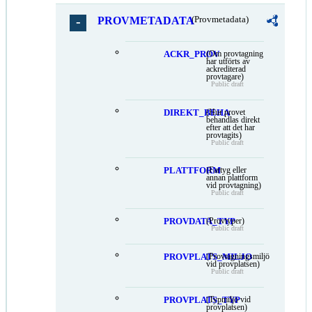
PROVMETADATA
(Provmetadata)
ACKR_PROV
(Om provtagning
har utförts av
ackrediterad
provtagare)
Public draft
DIREKT_BEHA
(Hur provet
behandlas direkt
efter att det har
provtagits)
Public draft
PLATTFORM
(Fartyg eller
annan plattform
vid provtagning)
Public draft
PROVDATA_TYP
(Provtyper)
Public draft
PROVPLATS_MILJO
(Provtagningsmiljö
vid provplatsen)
Public draft
PROVPLATS_TYP
(Typmiljö vid
provplatsen)