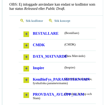
OBS: Ej inloggade användare kan endast se kodlistor som
har status
Released
eller
Public Draft
.
Sök kodlistor
Sök koncept
BESTALLARE
(Beställare)
CMDK
(CMDK)
DATA_MATVARDE
(Data Mätvärde)
Inspire
(Inspire)
KemBioFys_PARAMETERNAMN
(Kemiska, biologiska,
fysikaliska parameternamn)
PROVDATA_AVLOPP_SLAM
(Provdata Avlopp och
Slam)