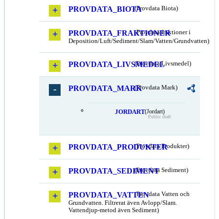
PROVDATA_BIOTA
(Provdata Biota)
PROVDATA_FRAKTIONER
(Provdata fraktioner i
Deposition/Luft/Sediment/Slam/Vatten/Grundvatten)
PROVDATA_LIVSMEDEL
(Provdata Livsmedel)
PROVDATA_MARK
(Provdata Mark)
JORDART
(Jordart)
Public draft
PROVDATA_PRODUKTER
(Provdata Produkter)
PROVDATA_SEDIMENT
(Provdata Sediment)
PROVDATA_VATTEN
(Provdata Vatten och
Grundvatten. Filtrerat även Avlopp/Slam.
Vattendjup-metod även Sediment)