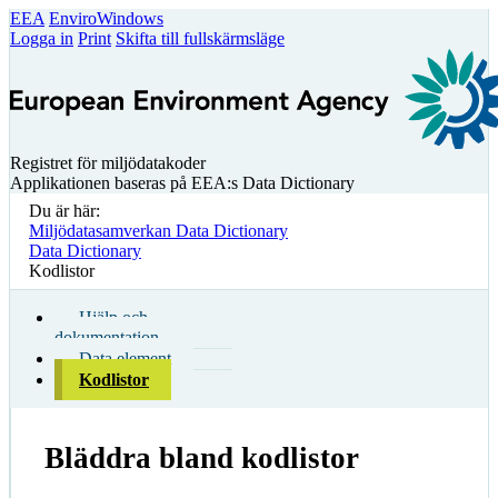
EEA
EnviroWindows
Logga in
Print
Skifta till fullskärmsläge
Registret för miljödatakoder
Applikationen baseras på EEA:s Data Dictionary
Du är här:
Miljödatasamverkan Data Dictionary
Data Dictionary
Kodlistor
Hjälp och
dokumentation
Data element
Kodlistor
Bläddra bland kodlistor