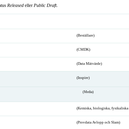
atus
Released
eller
Public Draft
.
(Beställare)
(CMDK)
(Data Mätvärde)
(Inspire)
(Media)
(Kemiska, biologiska, fysikalisk
(Provdata Avlopp och Slam)