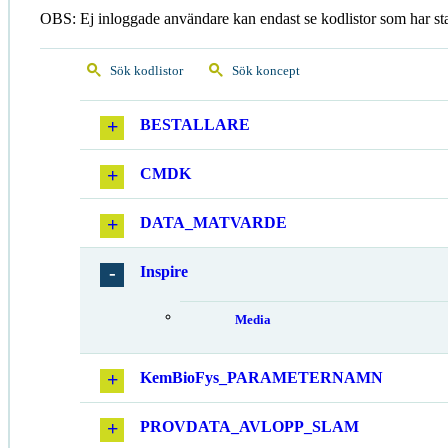
OBS: Ej inloggade användare kan endast se kodlistor som har st
Sök kodlistor
Sök koncept
BESTALLARE
CMDK
DATA_MATVARDE
Inspire
Media
KemBioFys_PARAMETERNAMN
PROVDATA_AVLOPP_SLAM