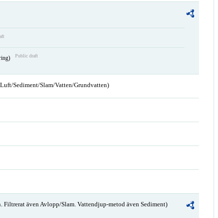
aft
Public draft
ring)
n/Luft/Sediment/Slam/Vatten/Grundvatten)
. Filtrerat även Avlopp/Slam. Vattendjup-metod även Sediment)