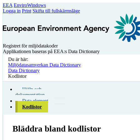
EEA
EnviroWindows
Logga in
Print
Skifta till fullskärmsläge
Registret för miljödatakoder
Applikationen baseras på EEA:s Data Dictionary
Du är här:
Miljödatasamverkan Data Dictionary
Data Dictionary
Kodlistor
Hjälp och
dokumentation
Data element
Kodlistor
Bläddra bland kodlistor