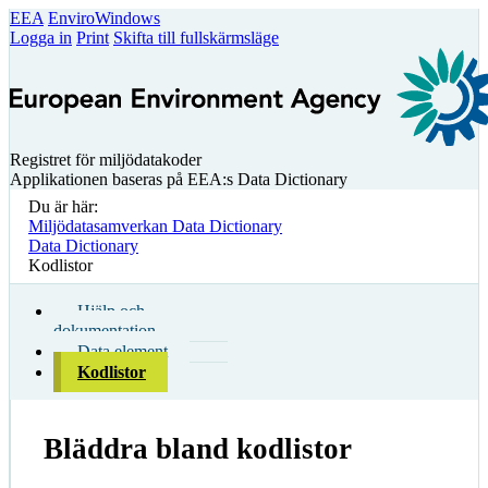
EEA
EnviroWindows
Logga in
Print
Skifta till fullskärmsläge
Registret för miljödatakoder
Applikationen baseras på EEA:s Data Dictionary
Du är här:
Miljödatasamverkan Data Dictionary
Data Dictionary
Kodlistor
Hjälp och
dokumentation
Data element
Kodlistor
Bläddra bland kodlistor