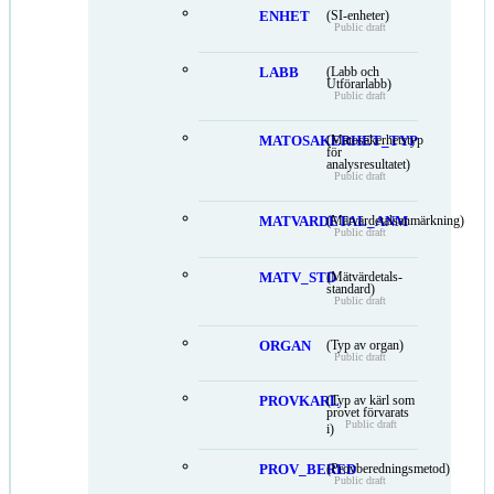
ENHET
(SI-enheter)
Public draft
LABB
(Labb och
Utförarlabb)
Public draft
MATOSAKERHET_TYP
(Mätosäkerhetstyp
för
analysresultatet)
Public draft
MATVARDETAL_ANM
(Mätvärdetalsanmärkning)
Public draft
MATV_STD
(Mätvärdetals-
standard)
Public draft
ORGAN
(Typ av organ)
Public draft
PROVKARL
(Typ av kärl som
provet förvarats
Public draft
i)
PROV_BERED
(Provberedningsmetod)
Public draft