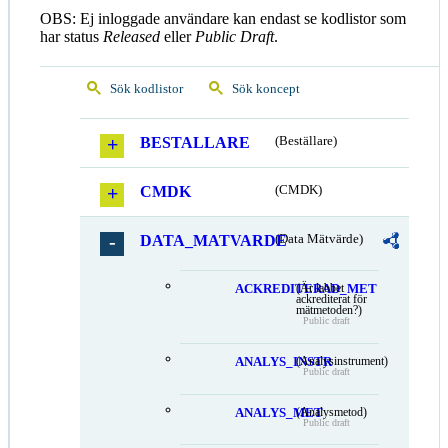
OBS: Ej inloggade användare kan endast se kodlistor som
har status
Released
eller
Public Draft
.
Sök kodlistor
Sök koncept
BESTALLARE
(Beställare)
CMDK
(CMDK)
DATA_MATVARDE
(Data Mätvärde)
ACKREDITERAD_MET
(Är labbet
ackrediterat för
mätmetoden?)
Public draft
ANALYS_INSTR
(Analysinstrument)
Public draft
ANALYS_MET
(Analysmetod)
Public draft