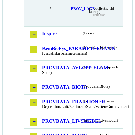
PROV_LAGR
(Provtillstånd vid
lagring)
Public draft
Inspire
(Inspire)
KemBioFys_PARAMETERNAMN
(Kemiska, biologiska,
fysikaliska parameternamn)
PROVDATA_AVLOPP_SLAM
(Provdata Avlopp och
Slam)
PROVDATA_BIOTA
(Provdata Biota)
PROVDATA_FRAKTIONER
(Provdata fraktioner i
Deposition/Luft/Sediment/Slam/Vatten/Grundvatten)
PROVDATA_LIVSMEDEL
(Provdata Livsmedel)