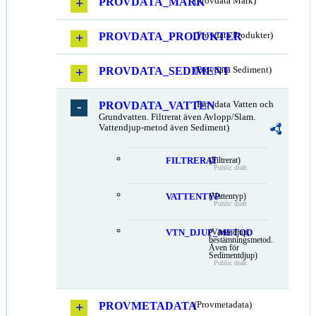
PROVDATA_MARK
(Provdata Mark)
PROVDATA_PRODUKTER
(Provdata Produkter)
PROVDATA_SEDIMENT
(Provdata Sediment)
PROVDATA_VATTEN
(Provdata Vatten och
Grundvatten. Filtrerat även Avlopp/Slam.
Vattendjup-metod även Sediment)
FILTRERAT
(Filtrerat)
Public draft
VATTENTYP
(Vattentyp)
Public draft
VTN_DJUP_METOD
(Vattendjup,
bestämningsmetod.
Även för
Sedimentdjup)
Public draft
PROVMETADATA
(Provmetadata)