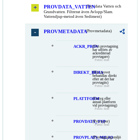
PROVDATA_VATTEN
(Provdata Vatten och
Grundvatten. Filtrerat även Avlopp/Slam.
Vattendjup-metod även Sediment)
PROVMETADATA
(Provmetadata)
ACKR_PROV
(Om provtagning
har utförts av
ackrediterad
provtagare)
Public draft
DIREKT_BEHA
(Hur provet
behandlas direkt
efter att det har
provtagits)
Public draft
PLATTFORM
(Fartyg eller
annan plattform
vid provtagning)
Public draft
PROVDATA_TYP
(Provtyper)
Public draft
PROVPLATS_MILJO
(Provtagningsmiljö