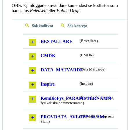
OBS: Ej inloggade användare kan endast se kodlistor som
har status
Released
eller
Public Draft
.
Sök kodlistor
Sök koncept
BESTALLARE
(Beställare)
CMDK
(CMDK)
DATA_MATVARDE
(Data Mätvärde)
Inspire
(Inspire)
KemBioFys_PARAMETERNAMN
(Kemiska, biologiska,
fysikaliska parameternamn)
PROVDATA_AVLOPP_SLAM
(Provdata Avlopp och
Slam)