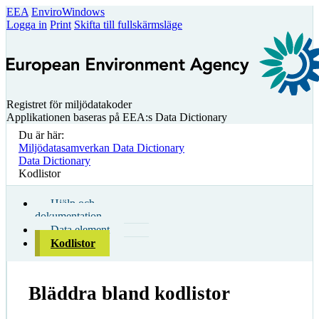
EEA
EnviroWindows
Logga in
Print
Skifta till fullskärmsläge
Registret för miljödatakoder
Applikationen baseras på EEA:s Data Dictionary
Du är här:
Miljödatasamverkan Data Dictionary
Data Dictionary
Kodlistor
Hjälp och
dokumentation
Data element
Kodlistor
Bläddra bland kodlistor