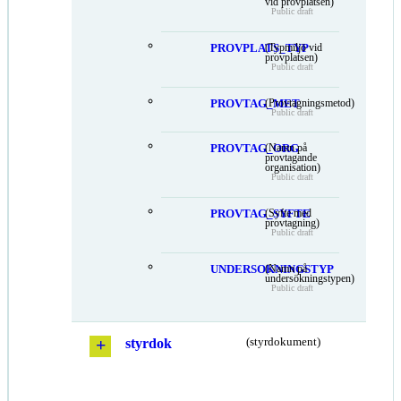
vid provplatsen)
Public draft
PROVPLATS_TYP
(Typmiljö vid
provplatsen)
Public draft
PROVTAG_MET
(Provtagningsmetod)
Public draft
PROVTAG_ORG
(Namn på
provtagande
organisation)
Public draft
PROVTAG_SYFTE
(Syfte med
provtagning)
Public draft
UNDERSOKNINGSTYP
(Namn på
undersökningstypen)
Public draft
styrdok
(styrdokument)