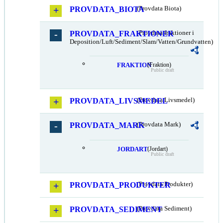
PROVDATA_BIOTA
(Provdata Biota)
PROVDATA_FRAKTIONER
(Provdata fraktioner i
Deposition/Luft/Sediment/Slam/Vatten/Grundvatten)
FRAKTION
(Fraktion)
Public draft
PROVDATA_LIVSMEDEL
(Provdata Livsmedel)
PROVDATA_MARK
(Provdata Mark)
JORDART
(Jordart)
Public draft
PROVDATA_PRODUKTER
(Provdata Produkter)
PROVDATA_SEDIMENT
(Provdata Sediment)