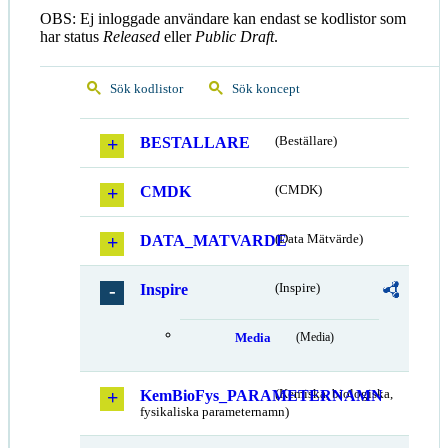
OBS: Ej inloggade användare kan endast se kodlistor som
har status
Released
eller
Public Draft
.
Sök kodlistor
Sök koncept
BESTALLARE
(Beställare)
CMDK
(CMDK)
DATA_MATVARDE
(Data Mätvärde)
Inspire
(Inspire)
Media
(Media)
KemBioFys_PARAMETERNAMN
(Kemiska, biologiska,
fysikaliska parameternamn)