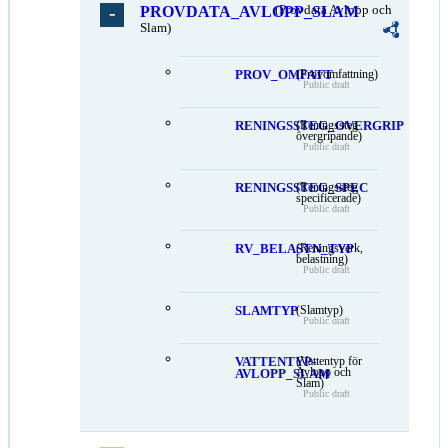
PROVDATA_AVLOPP_SLAM
(Provdata Avlopp och
Slam)
PROV_OMFATT
(Provomfattning)
Public draft
RENINGSSTEG_OVERGRIP
(Reningssteg
övergripande)
Public draft
RENINGSSTEG_SPEC
(Reningssteg
specificerade)
Public draft
RV_BELASTN_TYP
(Reningsverk,
belastning)
Public draft
SLAMTYP
(Slamtyp)
Public draft
VATTENTYP-
(Vattentyp för
Avlopp och
AVLOPP_SLAM
Slam)
Public draft