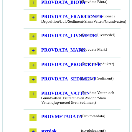
PROVDATA_BIOTA
(Provdata Biota)
PROVDATA_FRAKTIONER
(Provdata fraktioner i
Deposition/Luft/Sediment/Slam/Vatten/Grundvatten)
PROVDATA_LIVSMEDEL
(Provdata Livsmedel)
PROVDATA_MARK
(Provdata Mark)
PROVDATA_PRODUKTER
(Provdata Produkter)
PROVDATA_SEDIMENT
(Provdata Sediment)
PROVDATA_VATTEN
(Provdata Vatten och
Grundvatten. Filtrerat även Avlopp/Slam.
Vattendjup-metod även Sediment)
PROVMETADATA
(Provmetadata)
styrdok
(styrdokument)