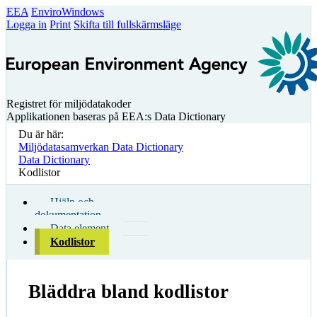
EEA
EnviroWindows
Logga in
Print
Skifta till fullskärmsläge
Registret för miljödatakoder
Applikationen baseras på EEA:s Data Dictionary
Du är här:
Miljödatasamverkan Data Dictionary
Data Dictionary
Kodlistor
Hjälp och
dokumentation
Data element
Kodlistor
Bläddra bland kodlistor