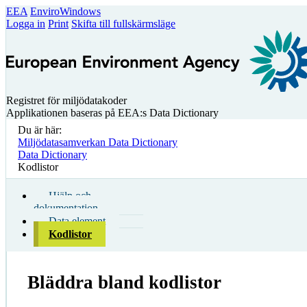
EEA
EnviroWindows
Logga in
Print
Skifta till fullskärmsläge
Registret för miljödatakoder
Applikationen baseras på EEA:s Data Dictionary
Du är här:
Miljödatasamverkan Data Dictionary
Data Dictionary
Kodlistor
Hjälp och
dokumentation
Data element
Kodlistor
Bläddra bland kodlistor