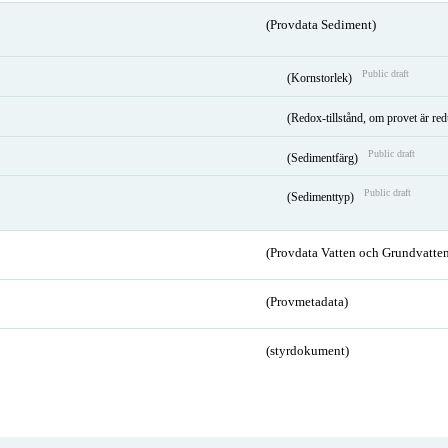
(Provdata Sediment)
Public draft
(Kornstorlek)
(Redox-tillstånd, om provet är red
Public draft
(Sedimentfärg)
Public draft
(Sedimenttyp)
(Provdata Vatten och Grundvatten
(Provmetadata)
(styrdokument)