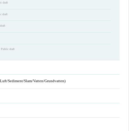
c draft
c draft
draft
Public draft
n/Luft/Sediment/Slam/Vatten/Grundvatten)