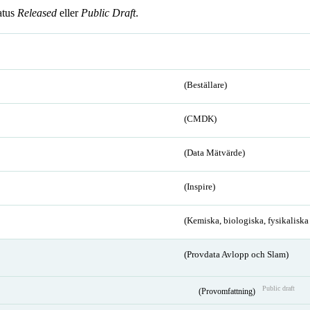
atus
Released
eller
Public Draft
.
(Beställare)
(CMDK)
(Data Mätvärde)
(Inspire)
(Kemiska, biologiska, fysikalisk
(Provdata Avlopp och Slam)
Public draft
(Provomfattning)