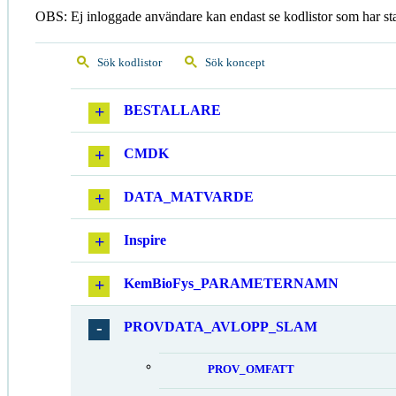
OBS: Ej inloggade användare kan endast se kodlistor som har st
Sök kodlistor
Sök koncept
BESTALLARE
CMDK
DATA_MATVARDE
Inspire
KemBioFys_PARAMETERNAMN
PROVDATA_AVLOPP_SLAM
PROV_OMFATT