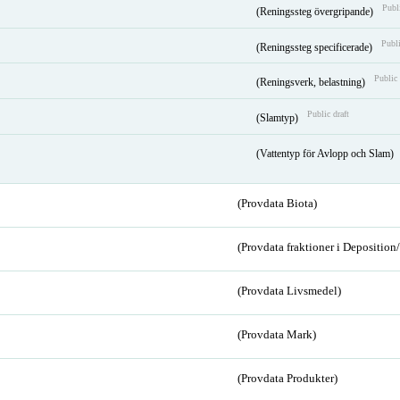
Publi
(Reningssteg övergripande)
Publi
(Reningssteg specificerade)
Public 
(Reningsverk, belastning)
Public draft
(Slamtyp)
(Vattentyp för Avlopp och Slam)
(Provdata Biota)
(Provdata fraktioner i Depositio
(Provdata Livsmedel)
(Provdata Mark)
(Provdata Produkter)