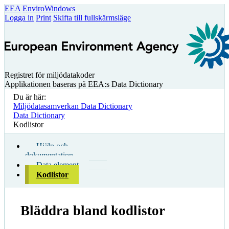
EEA
EnviroWindows
Logga in
Print
Skifta till fullskärmsläge
Registret för miljödatakoder
Applikationen baseras på EEA:s Data Dictionary
Du är här:
Miljödatasamverkan Data Dictionary
Data Dictionary
Kodlistor
Hjälp och
dokumentation
Data element
Kodlistor
Bläddra bland kodlistor