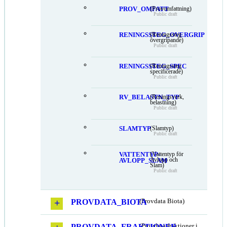
PROV_OMFATT
(Provomfattning)
Public draft
RENINGSSTEG_OVERGRIP
(Reningssteg
övergripande)
Public draft
RENINGSSTEG_SPEC
(Reningssteg
specificerade)
Public draft
RV_BELASTN_TYP
(Reningsverk,
belastning)
Public draft
SLAMTYP
(Slamtyp)
Public draft
VATTENTYP-
(Vattentyp för
Avlopp och
AVLOPP_SLAM
Slam)
Public draft
PROVDATA_BIOTA
(Provdata Biota)
PROVDATA_FRAKTIONER
(Provdata fraktioner i