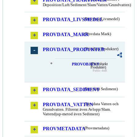
Deposition/Luft/Sediment/Slam/Vatten/Grundvatten)
PROVDATA_LIVSMEDEL
(Provdata Livsmedel)
PROVDATA_MARK
(Provdata Mark)
PROVDATA_PRODUKTER
(Provdata Produkter)
PROVOBJEKT
(Provobjekt
Produkter)
Public draft
PROVDATA_SEDIMENT
(Provdata Sediment)
PROVDATA_VATTEN
(Provdata Vatten och
Grundvatten. Filtrerat även Avlopp/Slam.
Vattendjup-metod även Sediment)
PROVMETADATA
(Provmetadata)