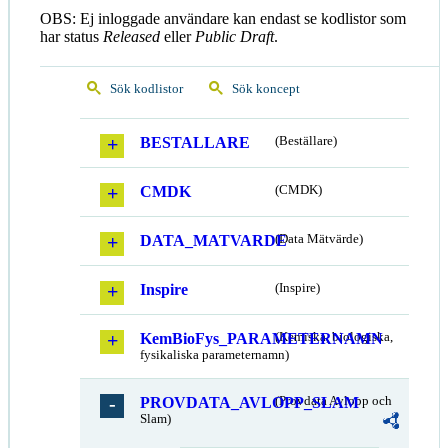
OBS: Ej inloggade användare kan endast se kodlistor som
har status
Released
eller
Public Draft
.
Sök kodlistor
Sök koncept
BESTALLARE
(Beställare)
CMDK
(CMDK)
DATA_MATVARDE
(Data Mätvärde)
Inspire
(Inspire)
KemBioFys_PARAMETERNAMN
(Kemiska, biologiska,
fysikaliska parameternamn)
PROVDATA_AVLOPP_SLAM
(Provdata Avlopp och
Slam)