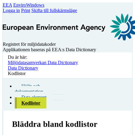
EEA
EnviroWindows
Logga in
Print
Skifta till fullskärmsläge
Registret för miljödatakoder
Applikationen baseras på EEA:s Data Dictionary
Du är här:
Miljödatasamverkan Data Dictionary
Data Dictionary
Kodlistor
Hjälp och
dokumentation
Data element
Kodlistor
Bläddra bland kodlistor