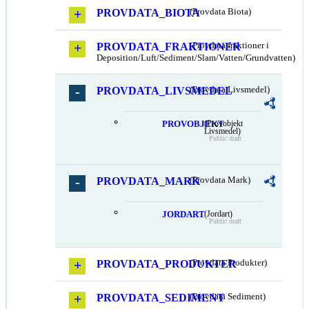
PROVDATA_BIOTA
(Provdata Biota)
PROVDATA_FRAKTIONER
(Provdata fraktioner i
Deposition/Luft/Sediment/Slam/Vatten/Grundvatten)
PROVDATA_LIVSMEDEL
(Provdata Livsmedel)
PROVOBJEKT
(Provobjekt
Livsmedel)
Public draft
PROVDATA_MARK
(Provdata Mark)
JORDART
(Jordart)
Public draft
PROVDATA_PRODUKTER
(Provdata Produkter)
PROVDATA_SEDIMENT
(Provdata Sediment)