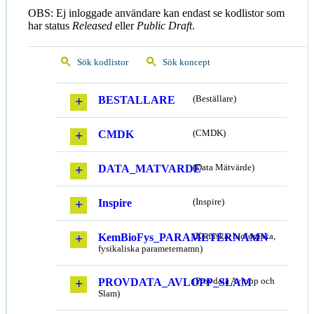
OBS: Ej inloggade användare kan endast se kodlistor som
har status
Released
eller
Public Draft
.
Sök kodlistor
Sök koncept
BESTALLARE
(Beställare)
CMDK
(CMDK)
DATA_MATVARDE
(Data Mätvärde)
Inspire
(Inspire)
KemBioFys_PARAMETERNAMN
(Kemiska, biologiska,
fysikaliska parameternamn)
PROVDATA_AVLOPP_SLAM
(Provdata Avlopp och
Slam)