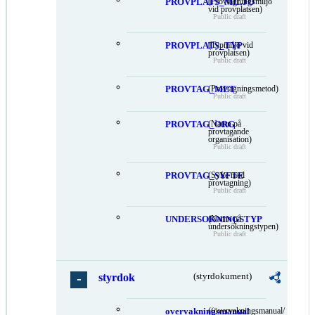
PROVPLATS_MILJO
(Provtagningsmiljö
vid provplatsen)
Public draft
PROVPLATS_TYP
(Typmiljö vid
provplatsen)
Public draft
PROVTAG_MET
(Provtagningsmetod)
Public draft
PROVTAG_ORG
(Namn på
provtagande
organisation)
Public draft
PROVTAG_SYFTE
(Syfte med
provtagning)
Public draft
UNDERSOKNINGSTYP
(Namn på
undersökningstypen)
Public draft
styrdok
(styrdokument)
overvakningsmanual
((övervakningsmanual/