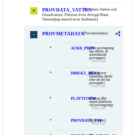
PROVDATA_VATTEN
(Provdata Vatten och
Grundvatten. Filtrerat även Avlopp/Slam.
Vattendjup-metod även Sediment)
PROVMETADATA
(Provmetadata)
ACKR_PROV
(Om provtagning
har utförts av
ackrediterad
provtagare)
Public draft
DIREKT_BEHA
(Hur provet
behandlas direkt
efter att det har
provtagits)
Public draft
PLATTFORM
(Fartyg eller
annan plattform
vid provtagning)
Public draft
PROVDATA_TYP
(Provtyper)
Public draft