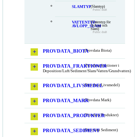
SLAMTYP
(Slamtyp)
Public draft
VATTENTYP-
(Vattentyp för
Avlopp och
AVLOPP_SLAM
Slam)
Public draft
PROVDATA_BIOTA
(Provdata Biota)
PROVDATA_FRAKTIONER
(Provdata fraktioner i
Deposition/Luft/Sediment/Slam/Vatten/Grundvatten)
PROVDATA_LIVSMEDEL
(Provdata Livsmedel)
PROVDATA_MARK
(Provdata Mark)
PROVDATA_PRODUKTER
(Provdata Produkter)
PROVDATA_SEDIMENT
(Provdata Sediment)