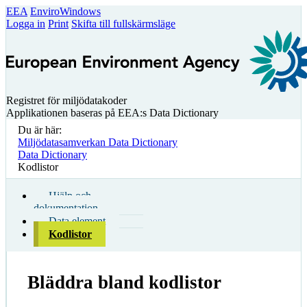
EEA
EnviroWindows
Logga in
Print
Skifta till fullskärmsläge
Registret för miljödatakoder
Applikationen baseras på EEA:s Data Dictionary
Du är här:
Miljödatasamverkan Data Dictionary
Data Dictionary
Kodlistor
Hjälp och
dokumentation
Data element
Kodlistor
Bläddra bland kodlistor