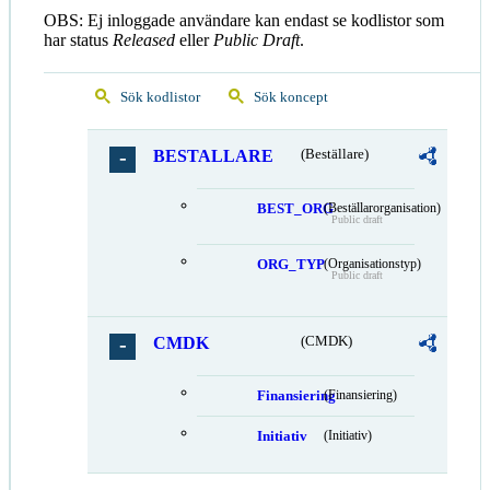
OBS: Ej inloggade användare kan endast se kodlistor som
har status
Released
eller
Public Draft
.
Sök kodlistor
Sök koncept
BESTALLARE
(Beställare)
BEST_ORG
(Beställarorganisation)
Public draft
ORG_TYP
(Organisationstyp)
Public draft
CMDK
(CMDK)
Finansiering
(Finansiering)
Initiativ
(Initiativ)