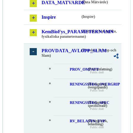
DATA_MATVARDE
(Data Mätvärde)
Inspire
(Inspire)
KemBioFys_PARAMETERNAMN
(Kemiska, biologiska,
fysikaliska parameternamn)
PROVDATA_AVLOPP_SLAM
(Provdata Avlopp och
Slam)
PROV_OMFATT
(Provomfattning)
Public draft
RENINGSSTEG_OVERGRIP
(Reningssteg
övergripande)
Public draft
RENINGSSTEG_SPEC
(Reningssteg
specificerade)
Public draft
RV_BELASTN_TYP
(Reningsverk,
belastning)
Public draft