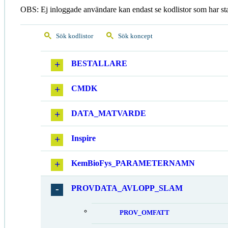
OBS: Ej inloggade användare kan endast se kodlistor som har st
Sök kodlistor
Sök koncept
BESTALLARE
CMDK
DATA_MATVARDE
Inspire
KemBioFys_PARAMETERNAMN
PROVDATA_AVLOPP_SLAM
PROV_OMFATT