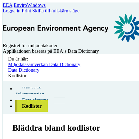
EEA
EnviroWindows
Logga in
Print
Skifta till fullskärmsläge
Registret för miljödatakoder
Applikationen baseras på EEA:s Data Dictionary
Du är här:
Miljödatasamverkan Data Dictionary
Data Dictionary
Kodlistor
Hjälp och
dokumentation
Data element
Kodlistor
Bläddra bland kodlistor