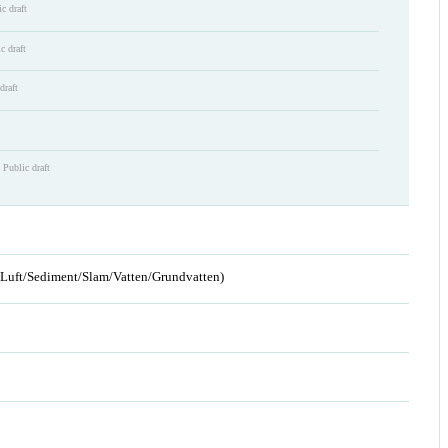
c draft
c draft
draft
Public draft
n/Luft/Sediment/Slam/Vatten/Grundvatten)