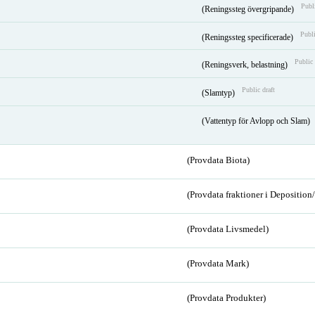
Publi
(Reningssteg övergripande)
Publi
(Reningssteg specificerade)
Public 
(Reningsverk, belastning)
Public draft
(Slamtyp)
(Vattentyp för Avlopp och Slam)
(Provdata Biota)
(Provdata fraktioner i Depositio
(Provdata Livsmedel)
(Provdata Mark)
(Provdata Produkter)