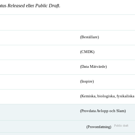
atus
Released
eller
Public Draft
.
(Beställare)
(CMDK)
(Data Mätvärde)
(Inspire)
(Kemiska, biologiska, fysikalisk
(Provdata Avlopp och Slam)
Public draft
(Provomfattning)