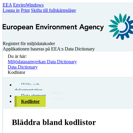
EEA
EnviroWindows
Logga in
Print
Skifta till fullskärmsläge
Registret för miljödatakoder
Applikationen baseras på EEA:s Data Dictionary
Du är här:
Miljödatasamverkan Data Dictionary
Data Dictionary
Kodlistor
Hjälp och
dokumentation
Data element
Kodlistor
Bläddra bland kodlistor