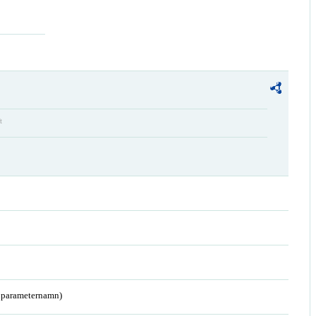
t
a parameternamn)