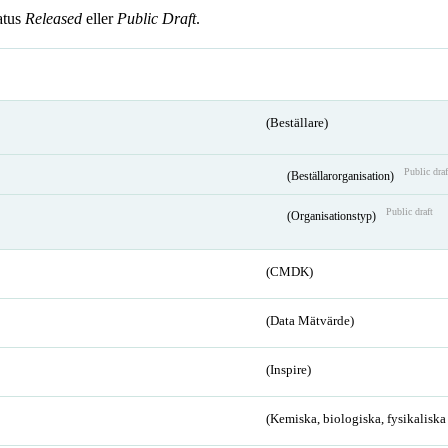
atus
Released
eller
Public Draft
.
(Beställare)
Public draf
(Beställarorganisation)
Public draft
(Organisationstyp)
(CMDK)
(Data Mätvärde)
(Inspire)
(Kemiska, biologiska, fysikalisk