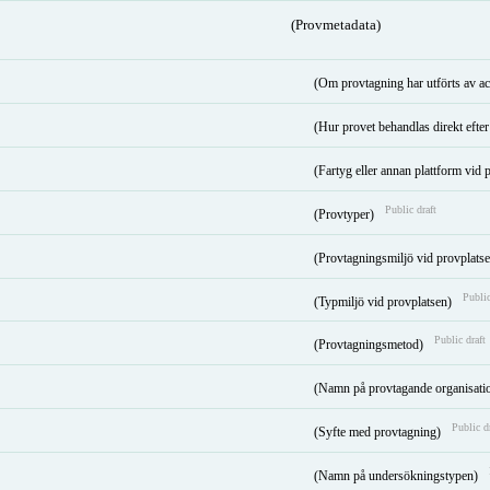
(Provmetadata)
(Om provtagning har utförts av ac
(Hur provet behandlas direkt efter 
(Fartyg eller annan plattform vid
Public draft
(Provtyper)
(Provtagningsmiljö vid provplats
Public
(Typmiljö vid provplatsen)
Public draft
(Provtagningsmetod)
(Namn på provtagande organisati
Public d
(Syfte med provtagning)
(Namn på undersökningstypen)