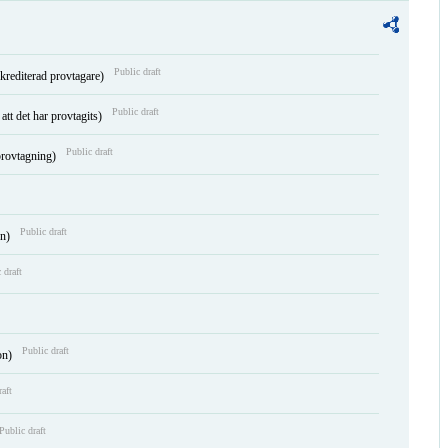
Public draft
krediterad provtagare)
Public draft
att det har provtagits)
Public draft
 provtagning)
Public draft
en)
 draft
Public draft
on)
raft
Public draft