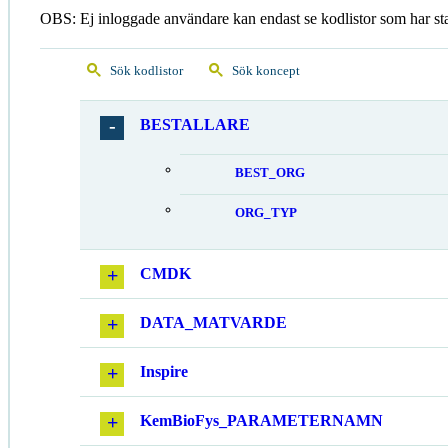
OBS: Ej inloggade användare kan endast se kodlistor som har st
Sök kodlistor
Sök koncept
BESTALLARE
BEST_ORG
ORG_TYP
CMDK
DATA_MATVARDE
Inspire
KemBioFys_PARAMETERNAMN