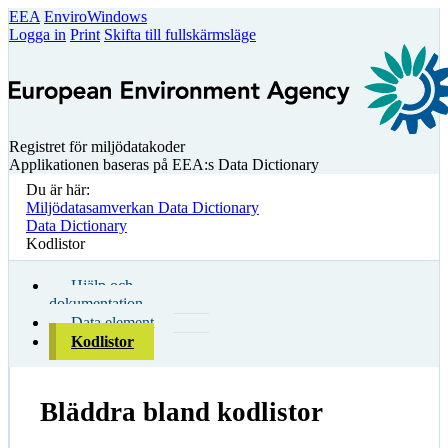
EEA
EnviroWindows
Logga in
Print
Skifta till fullskärmsläge
Registret för miljödatakoder
Applikationen baseras på EEA:s Data Dictionary
Du är här:
Miljödatasamverkan Data Dictionary
Data Dictionary
Kodlistor
Hjälp och
dokumentation
Data element
Kodlistor
Bläddra bland kodlistor