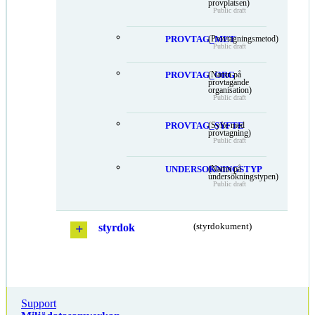
provplatsen)
Public draft
PROVTAG_MET
(Provtagningsmetod)
Public draft
PROVTAG_ORG
(Namn på
provtagande
organisation)
Public draft
PROVTAG_SYFTE
(Syfte med
provtagning)
Public draft
UNDERSOKNINGSTYP
(Namn på
undersökningstypen)
Public draft
styrdok
(styrdokument)
Support