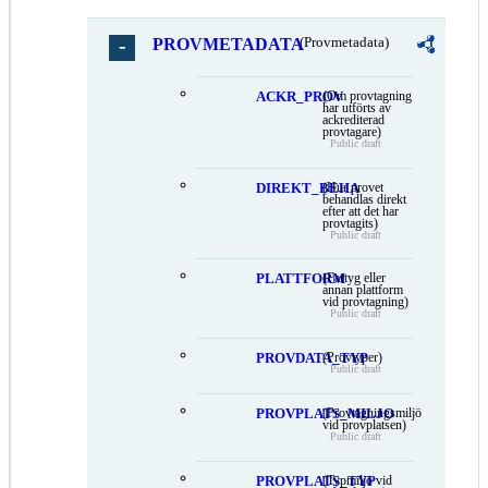
PROVMETADATA
(Provmetadata)
ACKR_PROV
(Om provtagning
har utförts av
ackrediterad
provtagare)
Public draft
DIREKT_BEHA
(Hur provet
behandlas direkt
efter att det har
provtagits)
Public draft
PLATTFORM
(Fartyg eller
annan plattform
vid provtagning)
Public draft
PROVDATA_TYP
(Provtyper)
Public draft
PROVPLATS_MILJO
(Provtagningsmiljö
vid provplatsen)
Public draft
PROVPLATS_TYP
(Typmiljö vid