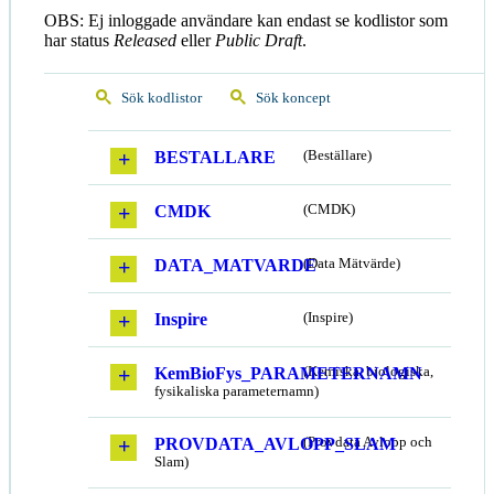
OBS: Ej inloggade användare kan endast se kodlistor som
har status
Released
eller
Public Draft
.
Sök kodlistor
Sök koncept
BESTALLARE
(Beställare)
CMDK
(CMDK)
DATA_MATVARDE
(Data Mätvärde)
Inspire
(Inspire)
KemBioFys_PARAMETERNAMN
(Kemiska, biologiska,
fysikaliska parameternamn)
PROVDATA_AVLOPP_SLAM
(Provdata Avlopp och
Slam)