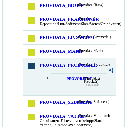
PROVDATA_BIOTA
(Provdata Biota)
PROVDATA_FRAKTIONER
(Provdata fraktioner i
Deposition/Luft/Sediment/Slam/Vatten/Grundvatten)
PROVDATA_LIVSMEDEL
(Provdata Livsmedel)
PROVDATA_MARK
(Provdata Mark)
PROVDATA_PRODUKTER
(Provdata Produkter)
PROVOBJEKT
(Provobjekt
Produkter)
Public draft
PROVDATA_SEDIMENT
(Provdata Sediment)
PROVDATA_VATTEN
(Provdata Vatten och
Grundvatten. Filtrerat även Avlopp/Slam.
Vattendjup-metod även Sediment)