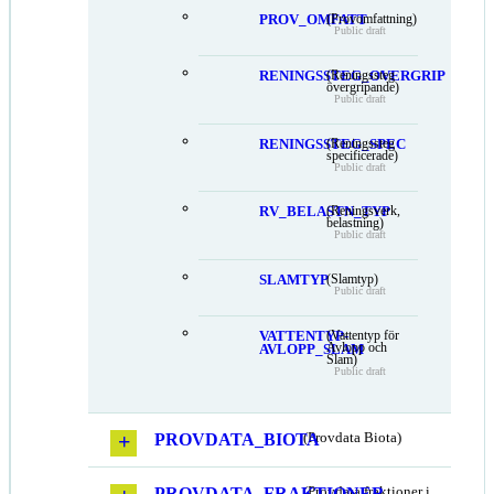
PROV_OMFATT
(Provomfattning)
Public draft
RENINGSSTEG_OVERGRIP
(Reningssteg
övergripande)
Public draft
RENINGSSTEG_SPEC
(Reningssteg
specificerade)
Public draft
RV_BELASTN_TYP
(Reningsverk,
belastning)
Public draft
SLAMTYP
(Slamtyp)
Public draft
VATTENTYP-
(Vattentyp för
Avlopp och
AVLOPP_SLAM
Slam)
Public draft
PROVDATA_BIOTA
(Provdata Biota)
PROVDATA_FRAKTIONER
(Provdata fraktioner i