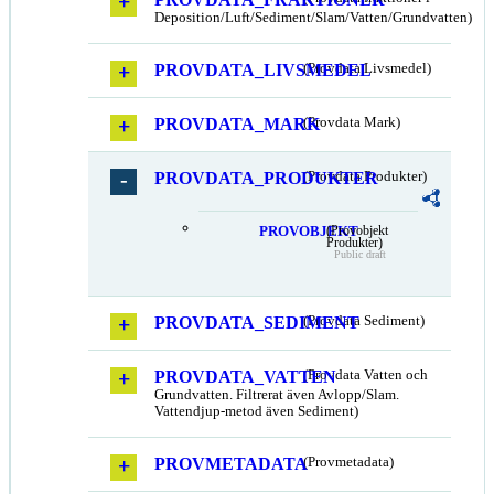
Deposition/Luft/Sediment/Slam/Vatten/Grundvatten)
PROVDATA_LIVSMEDEL
(Provdata Livsmedel)
PROVDATA_MARK
(Provdata Mark)
PROVDATA_PRODUKTER
(Provdata Produkter)
PROVOBJEKT
(Provobjekt
Produkter)
Public draft
PROVDATA_SEDIMENT
(Provdata Sediment)
PROVDATA_VATTEN
(Provdata Vatten och
Grundvatten. Filtrerat även Avlopp/Slam.
Vattendjup-metod även Sediment)
PROVMETADATA
(Provmetadata)