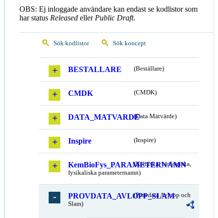
OBS: Ej inloggade användare kan endast se kodlistor som
har status
Released
eller
Public Draft
.
Sök kodlistor
Sök koncept
BESTALLARE
(Beställare)
CMDK
(CMDK)
DATA_MATVARDE
(Data Mätvärde)
Inspire
(Inspire)
KemBioFys_PARAMETERNAMN
(Kemiska, biologiska,
fysikaliska parameternamn)
PROVDATA_AVLOPP_SLAM
(Provdata Avlopp och
Slam)