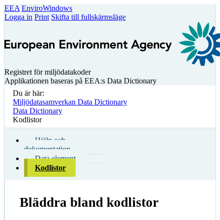
EEA
EnviroWindows
Logga in
Print
Skifta till fullskärmsläge
Registret för miljödatakoder
Applikationen baseras på EEA:s Data Dictionary
Du är här:
Miljödatasamverkan Data Dictionary
Data Dictionary
Kodlistor
Hjälp och
dokumentation
Data element
Kodlistor
Bläddra bland kodlistor