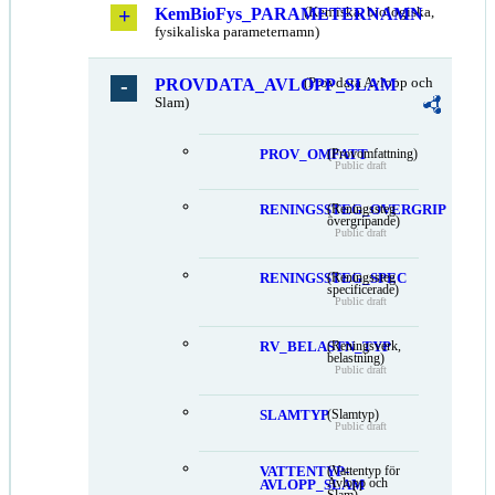
KemBioFys_PARAMETERNAMN
(Kemiska, biologiska,
fysikaliska parameternamn)
PROVDATA_AVLOPP_SLAM
(Provdata Avlopp och
Slam)
PROV_OMFATT
(Provomfattning)
Public draft
RENINGSSTEG_OVERGRIP
(Reningssteg
övergripande)
Public draft
RENINGSSTEG_SPEC
(Reningssteg
specificerade)
Public draft
RV_BELASTN_TYP
(Reningsverk,
belastning)
Public draft
SLAMTYP
(Slamtyp)
Public draft
VATTENTYP-
(Vattentyp för
Avlopp och
AVLOPP_SLAM
Slam)