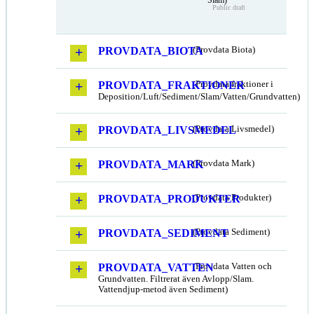
Public draft
PROVDATA_BIOTA
(Provdata Biota)
PROVDATA_FRAKTIONER
(Provdata fraktioner i
Deposition/Luft/Sediment/Slam/Vatten/Grundvatten)
PROVDATA_LIVSMEDEL
(Provdata Livsmedel)
PROVDATA_MARK
(Provdata Mark)
PROVDATA_PRODUKTER
(Provdata Produkter)
PROVDATA_SEDIMENT
(Provdata Sediment)
PROVDATA_VATTEN
(Provdata Vatten och
Grundvatten. Filtrerat även Avlopp/Slam.
Vattendjup-metod även Sediment)