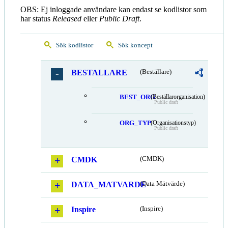
OBS: Ej inloggade användare kan endast se kodlistor som
har status
Released
eller
Public Draft
.
Sök kodlistor
Sök koncept
BESTALLARE
(Beställare)
BEST_ORG
(Beställarorganisation)
Public draft
ORG_TYP
(Organisationstyp)
Public draft
CMDK
(CMDK)
DATA_MATVARDE
(Data Mätvärde)
Inspire
(Inspire)