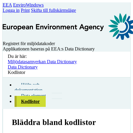
EEA
EnviroWindows
Logga in
Print
Skifta till fullskärmsläge
Registret för miljödatakoder
Applikationen baseras på EEA:s Data Dictionary
Du är här:
Miljödatasamverkan Data Dictionary
Data Dictionary
Kodlistor
Hjälp och
dokumentation
Data element
Kodlistor
Bläddra bland kodlistor