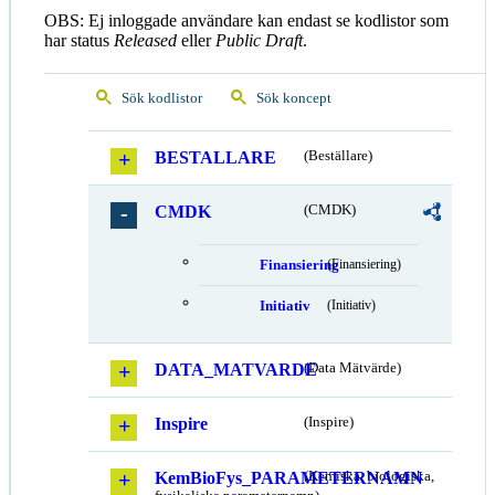
OBS: Ej inloggade användare kan endast se kodlistor som
har status
Released
eller
Public Draft
.
Sök kodlistor
Sök koncept
BESTALLARE
(Beställare)
CMDK
(CMDK)
Finansiering
(Finansiering)
Initiativ
(Initiativ)
DATA_MATVARDE
(Data Mätvärde)
Inspire
(Inspire)
KemBioFys_PARAMETERNAMN
(Kemiska, biologiska,