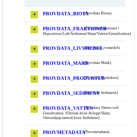
PROVDATA_BIOTA
(Provdata Biota)
PROVDATA_FRAKTIONER
(Provdata fraktioner i
Deposition/Luft/Sediment/Slam/Vatten/Grundvatten)
PROVDATA_LIVSMEDEL
(Provdata Livsmedel)
PROVDATA_MARK
(Provdata Mark)
PROVDATA_PRODUKTER
(Provdata Produkter)
PROVDATA_SEDIMENT
(Provdata Sediment)
PROVDATA_VATTEN
(Provdata Vatten och
Grundvatten. Filtrerat även Avlopp/Slam.
Vattendjup-metod även Sediment)
PROVMETADATA
(Provmetadata)