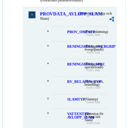
fysikaliska parameternamn)
PROVDATA_AVLOPP_SLAM
(Provdata Avlopp och
Slam)
PROV_OMFATT
(Provomfattning)
Public draft
RENINGSSTEG_OVERGRIP
(Reningssteg
övergripande)
Public draft
RENINGSSTEG_SPEC
(Reningssteg
specificerade)
Public draft
RV_BELASTN_TYP
(Reningsverk,
belastning)
Public draft
SLAMTYP
(Slamtyp)
Public draft
VATTENTYP-
(Vattentyp för
Avlopp och
AVLOPP_SLAM
Slam)
Public draft