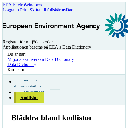
EEA
EnviroWindows
Logga in
Print
Skifta till fullskärmsläge
Registret för miljödatakoder
Applikationen baseras på EEA:s Data Dictionary
Du är här:
Miljödatasamverkan Data Dictionary
Data Dictionary
Kodlistor
Hjälp och
dokumentation
Data element
Kodlistor
Bläddra bland kodlistor