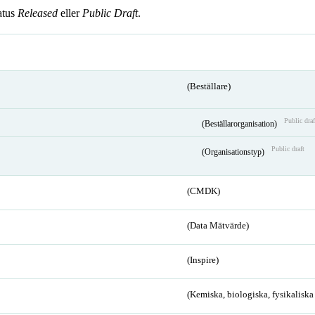
atus
Released
eller
Public Draft
.
(Beställare)
Public draf
(Beställarorganisation)
Public draft
(Organisationstyp)
(CMDK)
(Data Mätvärde)
(Inspire)
(Kemiska, biologiska, fysikalisk