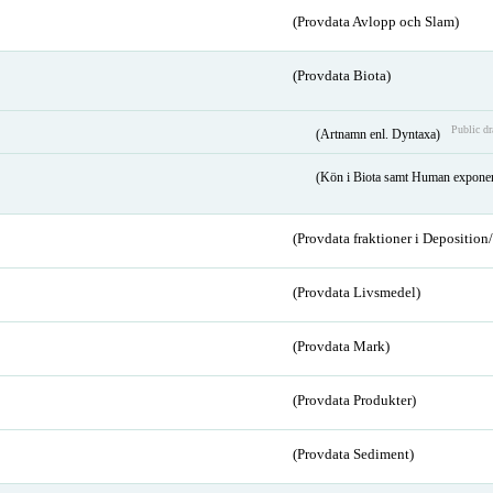
(Provdata Avlopp och Slam)
(Provdata Biota)
Public dr
(Artnamn enl. Dyntaxa)
(Kön i Biota samt Human expone
(Provdata fraktioner i Depositio
(Provdata Livsmedel)
(Provdata Mark)
(Provdata Produkter)
(Provdata Sediment)