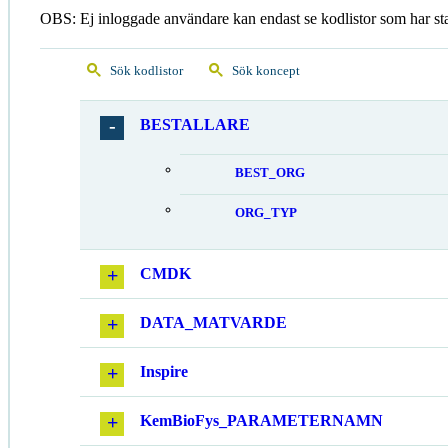
OBS: Ej inloggade användare kan endast se kodlistor som har st
Sök kodlistor
Sök koncept
BESTALLARE
BEST_ORG
ORG_TYP
CMDK
DATA_MATVARDE
Inspire
KemBioFys_PARAMETERNAMN