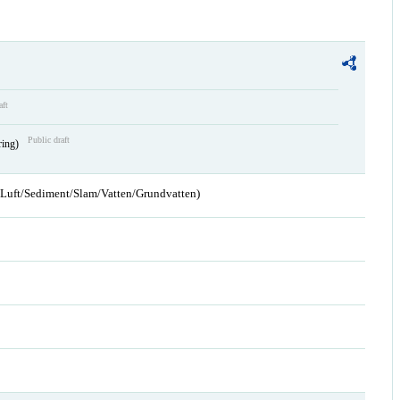
aft
Public draft
ring)
n/Luft/Sediment/Slam/Vatten/Grundvatten)