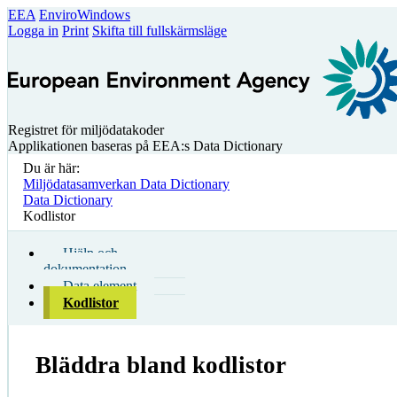
EEA
EnviroWindows
Logga in
Print
Skifta till fullskärmsläge
Registret för miljödatakoder
Applikationen baseras på EEA:s Data Dictionary
Du är här:
Miljödatasamverkan Data Dictionary
Data Dictionary
Kodlistor
Hjälp och
dokumentation
Data element
Kodlistor
Bläddra bland kodlistor