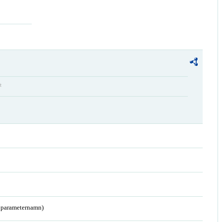
t
a parameternamn)