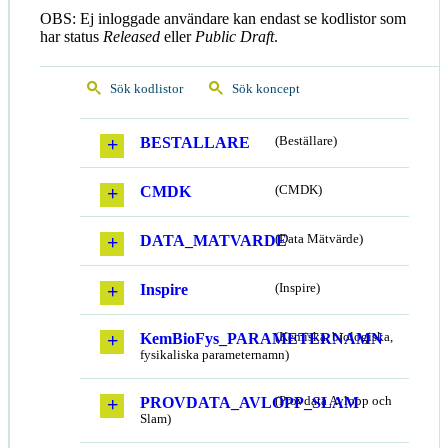
OBS: Ej inloggade användare kan endast se kodlistor som
har status
Released
eller
Public Draft
.
Sök kodlistor
Sök koncept
BESTALLARE
(Beställare)
CMDK
(CMDK)
DATA_MATVARDE
(Data Mätvärde)
Inspire
(Inspire)
KemBioFys_PARAMETERNAMN
(Kemiska, biologiska,
fysikaliska parameternamn)
PROVDATA_AVLOPP_SLAM
(Provdata Avlopp och
Slam)