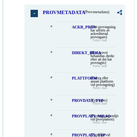
PROVMETADATA
(Provmetadata)
ACKR_PROV
(Om provtagning
har utförts av
ackrediterad
provtagare)
Public draft
DIREKT_BEHA
(Hur provet
behandlas direkt
efter att det har
provtagits)
Public draft
PLATTFORM
(Fartyg eller
annan plattform
vid provtagning)
Public draft
PROVDATA_TYP
(Provtyper)
Public draft
PROVPLATS_MILJO
(Provtagningsmiljö
vid provplatsen)
Public draft
PROVPLATS_TYP
(Typmiljö vid