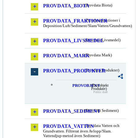
PROVDATA_BIOTA
(Provdata Biota)
PROVDATA_FRAKTIONER
(Provdata fraktioner i
Deposition/Luft/Sediment/Slam/Vatten/Grundvatten)
PROVDATA_LIVSMEDEL
(Provdata Livsmedel)
PROVDATA_MARK
(Provdata Mark)
PROVDATA_PRODUKTER
(Provdata Produkter)
PROVOBJEKT
(Provobjekt
Produkter)
Public draft
PROVDATA_SEDIMENT
(Provdata Sediment)
PROVDATA_VATTEN
(Provdata Vatten och
Grundvatten. Filtrerat även Avlopp/Slam.
Vattendjup-metod även Sediment)