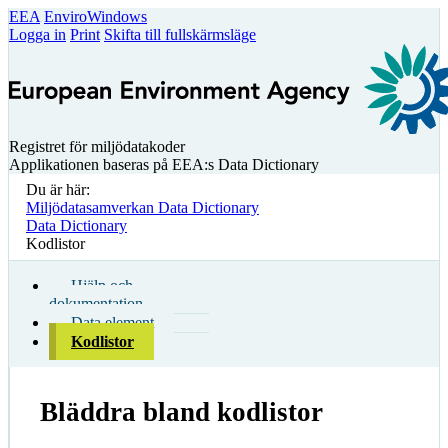
EEA
EnviroWindows
Logga in
Print
Skifta till fullskärmsläge
Registret för miljödatakoder
Applikationen baseras på EEA:s Data Dictionary
Du är här:
Miljödatasamverkan Data Dictionary
Data Dictionary
Kodlistor
Hjälp och
dokumentation
Data element
Kodlistor
Bläddra bland kodlistor