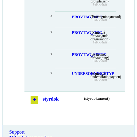
provplatsen)
Public draft
PROVTAG_MET
(Provtagningsmetod)
Public draft
PROVTAG_ORG
(Namn på
provtagande
organisation)
Public draft
PROVTAG_SYFTE
(Syfte med
provtagning)
Public draft
UNDERSOKNINGSTYP
(Namn på
undersökningstypen)
Public draft
styrdok
(styrdokument)
Support