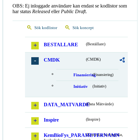
OBS: Ej inloggade användare kan endast se kodlistor som
har status
Released
eller
Public Draft
.
Sök kodlistor
Sök koncept
BESTALLARE
(Beställare)
CMDK
(CMDK)
Finansiering
(Finansiering)
Initiativ
(Initiativ)
DATA_MATVARDE
(Data Mätvärde)
Inspire
(Inspire)
KemBioFys_PARAMETERNAMN
(Kemiska, biologiska,