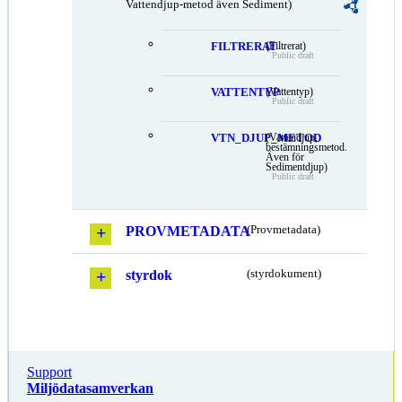
Vattendjup-metod även Sediment)
FILTRERAT
(Filtrerat)
Public draft
VATTENTYP
(Vattentyp)
Public draft
VTN_DJUP_METOD
(Vattendjup,
bestämningsmetod.
Även för
Sedimentdjup)
Public draft
PROVMETADATA
(Provmetadata)
styrdok
(styrdokument)
Support
Miljödatasamverkan