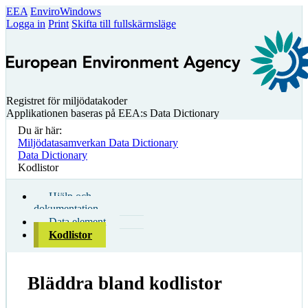
EEA
EnviroWindows
Logga in
Print
Skifta till fullskärmsläge
Registret för miljödatakoder
Applikationen baseras på EEA:s Data Dictionary
Du är här:
Miljödatasamverkan Data Dictionary
Data Dictionary
Kodlistor
Hjälp och
dokumentation
Data element
Kodlistor
Bläddra bland kodlistor