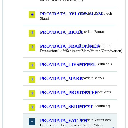
fysikaliska parameternamn)
PROVDATA_AVLOPP_SLAM
(Provdata Avlopp och
Slam)
PROVDATA_BIOTA
(Provdata Biota)
PROVDATA_FRAKTIONER
(Provdata fraktioner i
Deposition/Luft/Sediment/Slam/Vatten/Grundvatten)
PROVDATA_LIVSMEDEL
(Provdata Livsmedel)
PROVDATA_MARK
(Provdata Mark)
PROVDATA_PRODUKTER
(Provdata Produkter)
PROVDATA_SEDIMENT
(Provdata Sediment)
PROVDATA_VATTEN
(Provdata Vatten och
Grundvatten. Filtrerat även Avlopp/Slam.