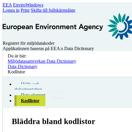
EEA
EnviroWindows
Logga in
Print
Skifta till fullskärmsläge
Registret för miljödatakoder
Applikationen baseras på EEA:s Data Dictionary
Du är här:
Miljödatasamverkan Data Dictionary
Data Dictionary
Kodlistor
Hjälp och
dokumentation
Data element
Kodlistor
Bläddra bland kodlistor