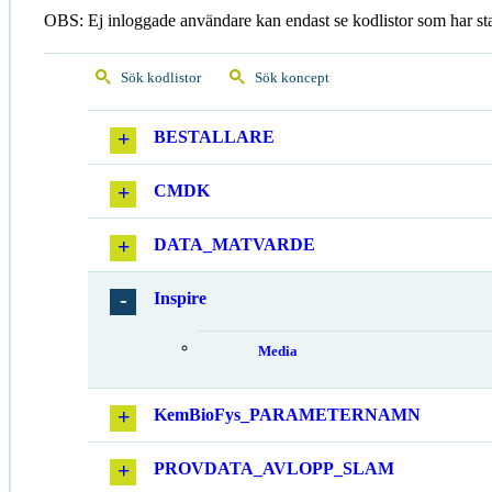
OBS: Ej inloggade användare kan endast se kodlistor som har st
Sök kodlistor
Sök koncept
BESTALLARE
CMDK
DATA_MATVARDE
Inspire
Media
KemBioFys_PARAMETERNAMN
PROVDATA_AVLOPP_SLAM