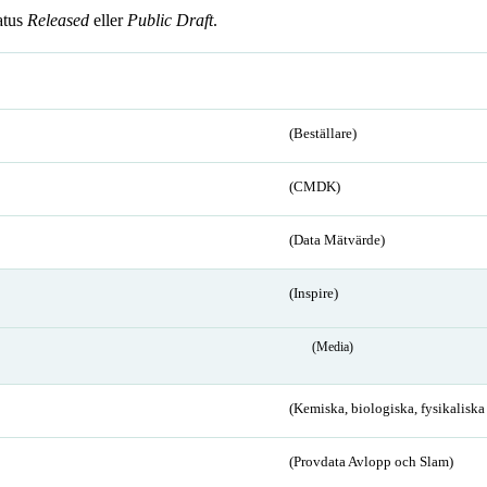
atus
Released
eller
Public Draft
.
(Beställare)
(CMDK)
(Data Mätvärde)
(Inspire)
(Media)
(Kemiska, biologiska, fysikalisk
(Provdata Avlopp och Slam)