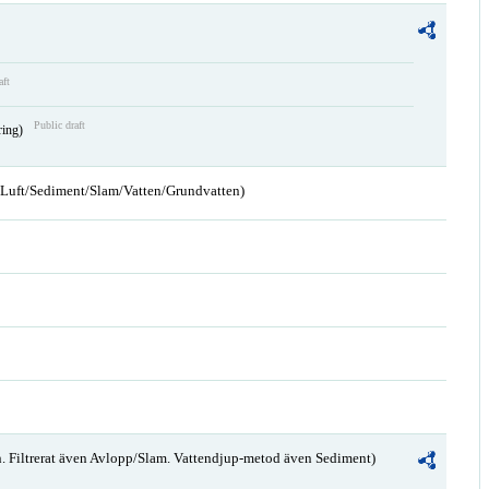
aft
Public draft
ring)
n/Luft/Sediment/Slam/Vatten/Grundvatten)
. Filtrerat även Avlopp/Slam. Vattendjup-metod även Sediment)