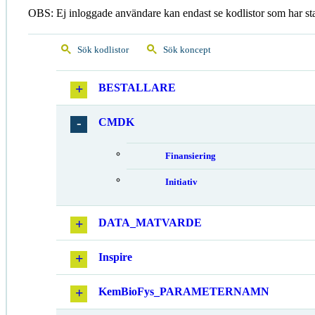
OBS: Ej inloggade användare kan endast se kodlistor som har st
Sök kodlistor
Sök koncept
BESTALLARE
CMDK
Finansiering
Initiativ
DATA_MATVARDE
Inspire
KemBioFys_PARAMETERNAMN