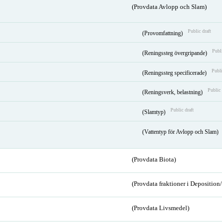
(Provdata Avlopp och Slam)
Public draft
(Provomfattning)
Publi
(Reningssteg övergripande)
Publi
(Reningssteg specificerade)
Public 
(Reningsverk, belastning)
Public draft
(Slamtyp)
(Vattentyp för Avlopp och Slam)
(Provdata Biota)
(Provdata fraktioner i Depositio
(Provdata Livsmedel)