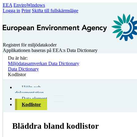
EEA
EnviroWindows
Logga in
Print
Skifta till fullskärmsläge
Registret för miljödatakoder
Applikationen baseras på EEA:s Data Dictionary
Du är här:
Miljödatasamverkan Data Dictionary
Data Dictionary
Kodlistor
Hjälp och
dokumentation
Data element
Kodlistor
Bläddra bland kodlistor