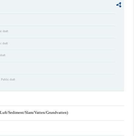
c draft
c draft
draft
Public draft
n/Luft/Sediment/Slam/Vatten/Grundvatten)