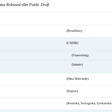
atus
Released
eller
Public Draft
.
(Beställare)
(CMDK)
(Finansiering)
(Initiativ)
(Data Mätvärde)
(Inspire)
(Kemiska, biologiska, fysikalisk