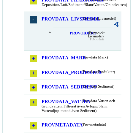
Deposition/Luft/Sediment/Slam/Vatten/Grundvatten)
PROVDATA_LIVSMEDEL
(Provdata Livsmedel)
PROVOBJEKT
(Provobjekt
Livsmedel)
Public draft
PROVDATA_MARK
(Provdata Mark)
PROVDATA_PRODUKTER
(Provdata Produkter)
PROVDATA_SEDIMENT
(Provdata Sediment)
PROVDATA_VATTEN
(Provdata Vatten och
Grundvatten. Filtrerat även Avlopp/Slam.
Vattendjup-metod även Sediment)
PROVMETADATA
(Provmetadata)