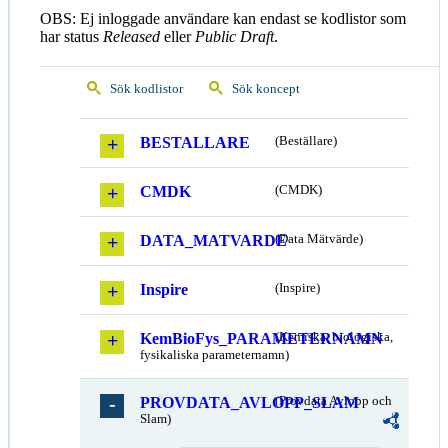
OBS: Ej inloggade användare kan endast se kodlistor som
har status
Released
eller
Public Draft
.
Sök kodlistor
Sök koncept
BESTALLARE
(Beställare)
CMDK
(CMDK)
DATA_MATVARDE
(Data Mätvärde)
Inspire
(Inspire)
KemBioFys_PARAMETERNAMN
(Kemiska, biologiska,
fysikaliska parameternamn)
PROVDATA_AVLOPP_SLAM
(Provdata Avlopp och
Slam)