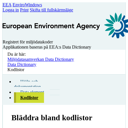
EEA
EnviroWindows
Logga in
Print
Skifta till fullskärmsläge
Registret för miljödatakoder
Applikationen baseras på EEA:s Data Dictionary
Du är här:
Miljödatasamverkan Data Dictionary
Data Dictionary
Kodlistor
Hjälp och
dokumentation
Data element
Kodlistor
Bläddra bland kodlistor