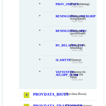
PROV_OMFATT
(Provomfattning)
Public draft
RENINGSSTEG_OVERGRIP
(Reningssteg
övergripande)
Public draft
RENINGSSTEG_SPEC
(Reningssteg
specificerade)
Public draft
RV_BELASTN_TYP
(Reningsverk,
belastning)
Public draft
SLAMTYP
(Slamtyp)
Public draft
VATTENTYP-
(Vattentyp för
Avlopp och
AVLOPP_SLAM
Slam)
Public draft
PROVDATA_BIOTA
(Provdata Biota)
PROVDATA_FRAKTIONER
(Provdata fraktioner i