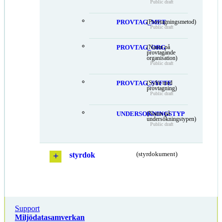
Public draft
PROVTAG_MET
(Provtagningsmetod)
Public draft
PROVTAG_ORG
(Namn på
provtagande
organisation)
Public draft
PROVTAG_SYFTE
(Syfte med
provtagning)
Public draft
UNDERSOKNINGSTYP
(Namn på
undersökningstypen)
Public draft
styrdok
(styrdokument)
Support
Miljödatasamverkan