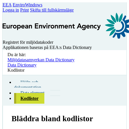
EEA
EnviroWindows
Logga in
Print
Skifta till fullskärmsläge
Registret för miljödatakoder
Applikationen baseras på EEA:s Data Dictionary
Du är här:
Miljödatasamverkan Data Dictionary
Data Dictionary
Kodlistor
Hjälp och
dokumentation
Data element
Kodlistor
Bläddra bland kodlistor