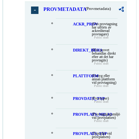
PROVMETADATA
(Provmetadata)
ACKR_PROV
(Om provtagning
har utförts av
ackrediterad
provtagare)
Public draft
DIREKT_BEHA
(Hur provet
behandlas direkt
efter att det har
provtagits)
Public draft
PLATTFORM
(Fartyg eller
annan plattform
vid provtagning)
Public draft
PROVDATA_TYP
(Provtyper)
Public draft
PROVPLATS_MILJO
(Provtagningsmiljö
vid provplatsen)
Public draft
PROVPLATS_TYP
(Typmiljö vid
provplatsen)