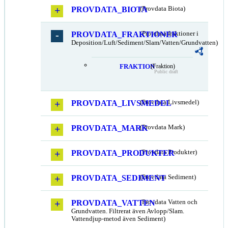
PROVDATA_BIOTA
(Provdata Biota)
PROVDATA_FRAKTIONER
(Provdata fraktioner i
Deposition/Luft/Sediment/Slam/Vatten/Grundvatten)
FRAKTION
(Fraktion)
Public draft
PROVDATA_LIVSMEDEL
(Provdata Livsmedel)
PROVDATA_MARK
(Provdata Mark)
PROVDATA_PRODUKTER
(Provdata Produkter)
PROVDATA_SEDIMENT
(Provdata Sediment)
PROVDATA_VATTEN
(Provdata Vatten och
Grundvatten. Filtrerat även Avlopp/Slam.
Vattendjup-metod även Sediment)