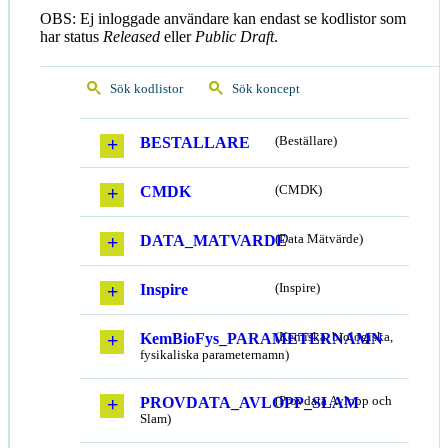
OBS: Ej inloggade användare kan endast se kodlistor som
har status
Released
eller
Public Draft
.
Sök kodlistor
Sök koncept
BESTALLARE
(Beställare)
CMDK
(CMDK)
DATA_MATVARDE
(Data Mätvärde)
Inspire
(Inspire)
KemBioFys_PARAMETERNAMN
(Kemiska, biologiska,
fysikaliska parameternamn)
PROVDATA_AVLOPP_SLAM
(Provdata Avlopp och
Slam)