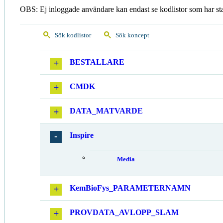
OBS: Ej inloggade användare kan endast se kodlistor som har st
Sök kodlistor
Sök koncept
BESTALLARE
CMDK
DATA_MATVARDE
Inspire
Media
KemBioFys_PARAMETERNAMN
PROVDATA_AVLOPP_SLAM