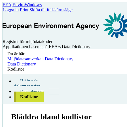
EEA
EnviroWindows
Logga in
Print
Skifta till fullskärmsläge
Registret för miljödatakoder
Applikationen baseras på EEA:s Data Dictionary
Du är här:
Miljödatasamverkan Data Dictionary
Data Dictionary
Kodlistor
Hjälp och
dokumentation
Data element
Kodlistor
Bläddra bland kodlistor