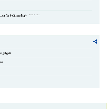
Public draft
Även för Sedimentdjup)
ingstyp))
am)