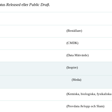
atus
Released
eller
Public Draft
.
(Beställare)
(CMDK)
(Data Mätvärde)
(Inspire)
(Media)
(Kemiska, biologiska, fysikalisk
(Provdata Avlopp och Slam)