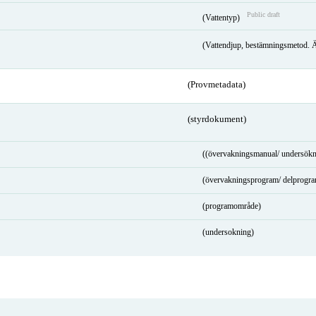
Public draft
(Vattentyp)
(Vattendjup, bestämningsmetod. 
(Provmetadata)
(styrdokument)
((övervakningsmanual/ undersökn
(övervakningsprogram/ delprogr
(programområde)
(undersokning)