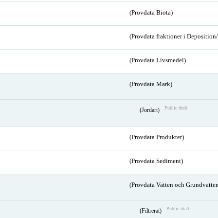
(Provdata Biota)
(Provdata fraktioner i Depositio
(Provdata Livsmedel)
(Provdata Mark)
Public draft
(Jordart)
(Provdata Produkter)
(Provdata Sediment)
(Provdata Vatten och Grundvatten
Public draft
(Filtrerat)