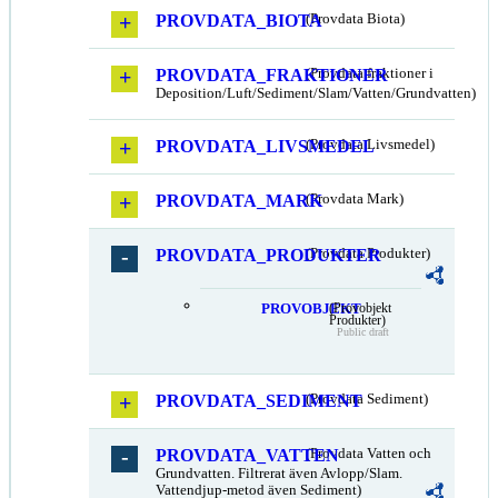
PROVDATA_BIOTA
(Provdata Biota)
PROVDATA_FRAKTIONER
(Provdata fraktioner i
Deposition/Luft/Sediment/Slam/Vatten/Grundvatten)
PROVDATA_LIVSMEDEL
(Provdata Livsmedel)
PROVDATA_MARK
(Provdata Mark)
PROVDATA_PRODUKTER
(Provdata Produkter)
PROVOBJEKT
(Provobjekt
Produkter)
Public draft
PROVDATA_SEDIMENT
(Provdata Sediment)
PROVDATA_VATTEN
(Provdata Vatten och
Grundvatten. Filtrerat även Avlopp/Slam.
Vattendjup-metod även Sediment)