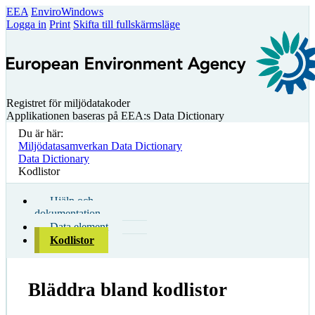
EEA
EnviroWindows
Logga in
Print
Skifta till fullskärmsläge
Registret för miljödatakoder
Applikationen baseras på EEA:s Data Dictionary
Du är här:
Miljödatasamverkan Data Dictionary
Data Dictionary
Kodlistor
Hjälp och
dokumentation
Data element
Kodlistor
Bläddra bland kodlistor