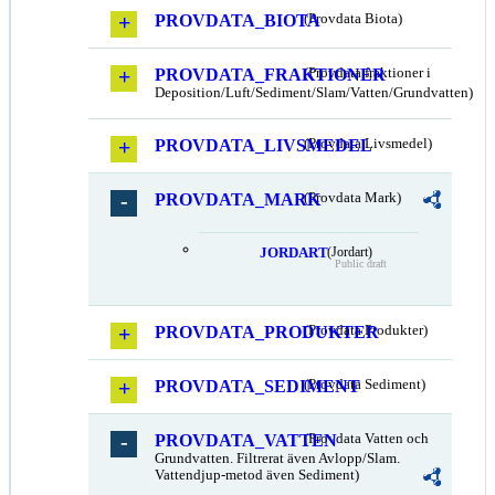
PROVDATA_BIOTA
(Provdata Biota)
PROVDATA_FRAKTIONER
(Provdata fraktioner i
Deposition/Luft/Sediment/Slam/Vatten/Grundvatten)
PROVDATA_LIVSMEDEL
(Provdata Livsmedel)
PROVDATA_MARK
(Provdata Mark)
JORDART
(Jordart)
Public draft
PROVDATA_PRODUKTER
(Provdata Produkter)
PROVDATA_SEDIMENT
(Provdata Sediment)
PROVDATA_VATTEN
(Provdata Vatten och
Grundvatten. Filtrerat även Avlopp/Slam.
Vattendjup-metod även Sediment)