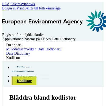
EEA
EnviroWindows
Logga in
Print
Skifta till fullskärmsläge
Registret för miljödatakoder
Applikationen baseras på EEA:s Data Dictionary
Du är här:
Miljödatasamverkan Data Dictionary
Data Dictionary
Kodlistor
Hjälp och
dokumentation
Data element
Kodlistor
Bläddra bland kodlistor