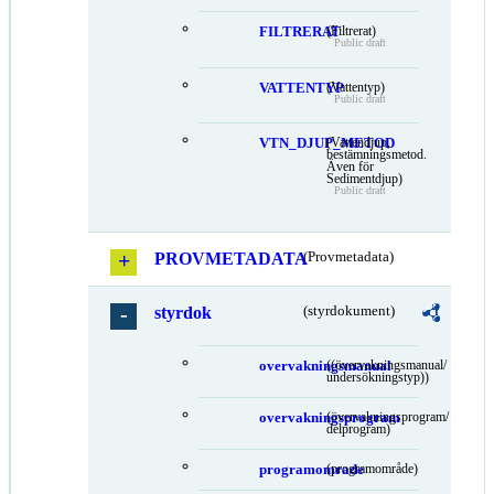
FILTRERAT
(Filtrerat)
Public draft
VATTENTYP
(Vattentyp)
Public draft
VTN_DJUP_METOD
(Vattendjup,
bestämningsmetod.
Även för
Sedimentdjup)
Public draft
PROVMETADATA
(Provmetadata)
styrdok
(styrdokument)
overvakningsmanual
((övervakningsmanual/
undersökningstyp))
overvakningsprogram
(övervakningsprogram/
delprogram)
programomrade
(programområde)