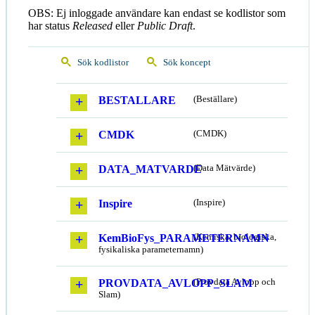
OBS: Ej inloggade användare kan endast se kodlistor som
har status
Released
eller
Public Draft
.
Sök kodlistor
Sök koncept
BESTALLARE
(Beställare)
CMDK
(CMDK)
DATA_MATVARDE
(Data Mätvärde)
Inspire
(Inspire)
KemBioFys_PARAMETERNAMN
(Kemiska, biologiska,
fysikaliska parameternamn)
PROVDATA_AVLOPP_SLAM
(Provdata Avlopp och
Slam)