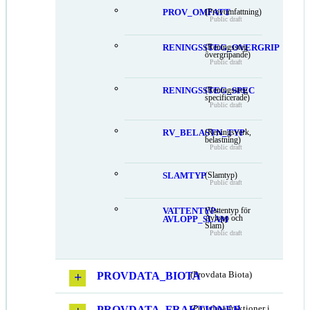
PROV_OMFATT
(Provomfattning)
Public draft
RENINGSSTEG_OVERGRIP
(Reningssteg
övergripande)
Public draft
RENINGSSTEG_SPEC
(Reningssteg
specificerade)
Public draft
RV_BELASTN_TYP
(Reningsverk,
belastning)
Public draft
SLAMTYP
(Slamtyp)
Public draft
VATTENTYP-
(Vattentyp för
Avlopp och
AVLOPP_SLAM
Slam)
Public draft
PROVDATA_BIOTA
(Provdata Biota)
PROVDATA_FRAKTIONER
(Provdata fraktioner i