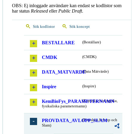
OBS: Ej inloggade användare kan endast se kodlistor som
har status
Released
eller
Public Draft
.
Sök kodlistor
Sök koncept
BESTALLARE
(Beställare)
CMDK
(CMDK)
DATA_MATVARDE
(Data Mätvärde)
Inspire
(Inspire)
KemBioFys_PARAMETERNAMN
(Kemiska, biologiska,
fysikaliska parameternamn)
PROVDATA_AVLOPP_SLAM
(Provdata Avlopp och
Slam)