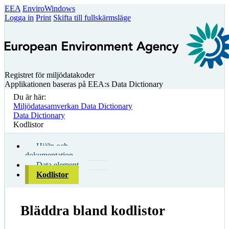
EEA
EnviroWindows
Logga in
Print
Skifta till fullskärmsläge
Registret för miljödatakoder
Applikationen baseras på EEA:s Data Dictionary
Du är här:
Miljödatasamverkan Data Dictionary
Data Dictionary
Kodlistor
Hjälp och
dokumentation
Data element
Kodlistor
Bläddra bland kodlistor