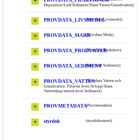
Deposition/Luft/Sediment/Slam/Vatten/Grundvatten)
PROVDATA_LIVSMEDEL
(Provdata Livsmedel)
PROVDATA_MARK
(Provdata Mark)
PROVDATA_PRODUKTER
(Provdata Produkter)
PROVDATA_SEDIMENT
(Provdata Sediment)
PROVDATA_VATTEN
(Provdata Vatten och
Grundvatten. Filtrerat även Avlopp/Slam.
Vattendjup-metod även Sediment)
PROVMETADATA
(Provmetadata)
styrdok
(styrdokument)