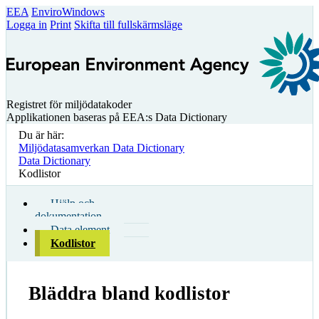
EEA
EnviroWindows
Logga in
Print
Skifta till fullskärmsläge
Registret för miljödatakoder
Applikationen baseras på EEA:s Data Dictionary
Du är här:
Miljödatasamverkan Data Dictionary
Data Dictionary
Kodlistor
Hjälp och
dokumentation
Data element
Kodlistor
Bläddra bland kodlistor