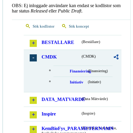
OBS: Ej inloggade användare kan endast se kodlistor som
har status
Released
eller
Public Draft
.
Sök kodlistor
Sök koncept
BESTALLARE
(Beställare)
CMDK
(CMDK)
Finansiering
(Finansiering)
Initiativ
(Initiativ)
DATA_MATVARDE
(Data Mätvärde)
Inspire
(Inspire)
KemBioFys_PARAMETERNAMN
(Kemiska, biologiska,