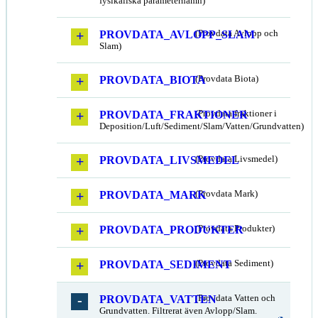
fysikaliska parameternamn)
PROVDATA_AVLOPP_SLAM
(Provdata Avlopp och
Slam)
PROVDATA_BIOTA
(Provdata Biota)
PROVDATA_FRAKTIONER
(Provdata fraktioner i
Deposition/Luft/Sediment/Slam/Vatten/Grundvatten)
PROVDATA_LIVSMEDEL
(Provdata Livsmedel)
PROVDATA_MARK
(Provdata Mark)
PROVDATA_PRODUKTER
(Provdata Produkter)
PROVDATA_SEDIMENT
(Provdata Sediment)
PROVDATA_VATTEN
(Provdata Vatten och
Grundvatten. Filtrerat även Avlopp/Slam.