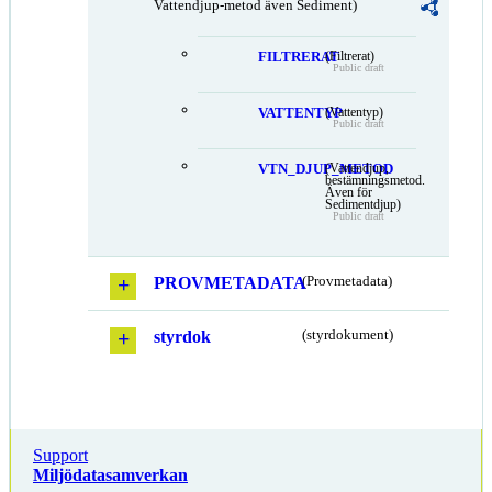
Vattendjup-metod även Sediment)
FILTRERAT
(Filtrerat)
Public draft
VATTENTYP
(Vattentyp)
Public draft
VTN_DJUP_METOD
(Vattendjup,
bestämningsmetod.
Även för
Sedimentdjup)
Public draft
PROVMETADATA
(Provmetadata)
styrdok
(styrdokument)
Support
Miljödatasamverkan