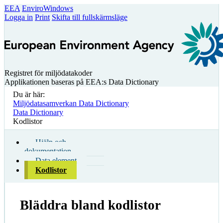
EEA
EnviroWindows
Logga in
Print
Skifta till fullskärmsläge
Registret för miljödatakoder
Applikationen baseras på EEA:s Data Dictionary
Du är här:
Miljödatasamverkan Data Dictionary
Data Dictionary
Kodlistor
Hjälp och
dokumentation
Data element
Kodlistor
Bläddra bland kodlistor