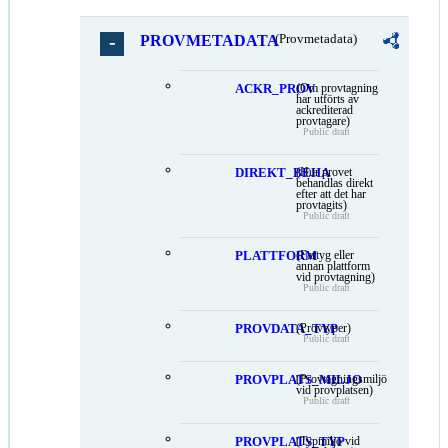
PROVMETADATA
(Provmetadata)
ACKR_PROV
(Om provtagning
har utförts av
ackrediterad
provtagare)
Public draft
DIREKT_BEHA
(Hur provet
behandlas direkt
efter att det har
provtagits)
Public draft
PLATTFORM
(Fartyg eller
annan plattform
vid provtagning)
Public draft
PROVDATA_TYP
(Provtyper)
Public draft
PROVPLATS_MILJO
(Provtagningsmiljö
vid provplatsen)
Public draft
PROVPLATS_TYP
(Typmiljö vid