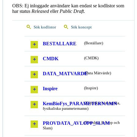
OBS: Ej inloggade användare kan endast se kodlistor som
har status
Released
eller
Public Draft
.
Sök kodlistor
Sök koncept
BESTALLARE
(Beställare)
CMDK
(CMDK)
DATA_MATVARDE
(Data Mätvärde)
Inspire
(Inspire)
KemBioFys_PARAMETERNAMN
(Kemiska, biologiska,
fysikaliska parameternamn)
PROVDATA_AVLOPP_SLAM
(Provdata Avlopp och
Slam)