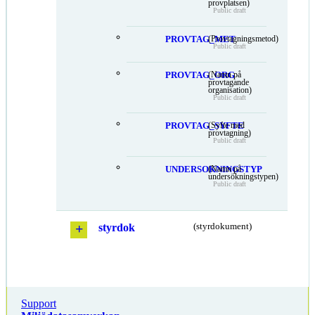
provplatsen)
Public draft
PROVTAG_MET
(Provtagningsmetod)
Public draft
PROVTAG_ORG
(Namn på
provtagande
organisation)
Public draft
PROVTAG_SYFTE
(Syfte med
provtagning)
Public draft
UNDERSOKNINGSTYP
(Namn på
undersökningstypen)
Public draft
styrdok
(styrdokument)
Support