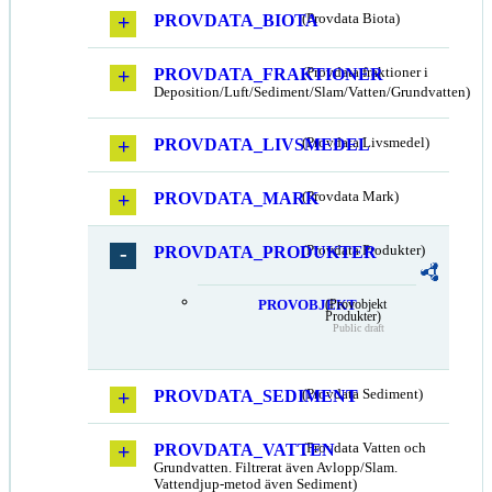
PROVDATA_BIOTA
(Provdata Biota)
PROVDATA_FRAKTIONER
(Provdata fraktioner i
Deposition/Luft/Sediment/Slam/Vatten/Grundvatten)
PROVDATA_LIVSMEDEL
(Provdata Livsmedel)
PROVDATA_MARK
(Provdata Mark)
PROVDATA_PRODUKTER
(Provdata Produkter)
PROVOBJEKT
(Provobjekt
Produkter)
Public draft
PROVDATA_SEDIMENT
(Provdata Sediment)
PROVDATA_VATTEN
(Provdata Vatten och
Grundvatten. Filtrerat även Avlopp/Slam.
Vattendjup-metod även Sediment)