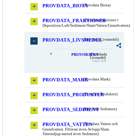
PROVDATA_BIOTA
(Provdata Biota)
PROVDATA_FRAKTIONER
(Provdata fraktioner i
Deposition/Luft/Sediment/Slam/Vatten/Grundvatten)
PROVDATA_LIVSMEDEL
(Provdata Livsmedel)
PROVOBJEKT
(Provobjekt
Livsmedel)
Public draft
PROVDATA_MARK
(Provdata Mark)
PROVDATA_PRODUKTER
(Provdata Produkter)
PROVDATA_SEDIMENT
(Provdata Sediment)
PROVDATA_VATTEN
(Provdata Vatten och
Grundvatten. Filtrerat även Avlopp/Slam.
Vattendjup-metod även Sediment)