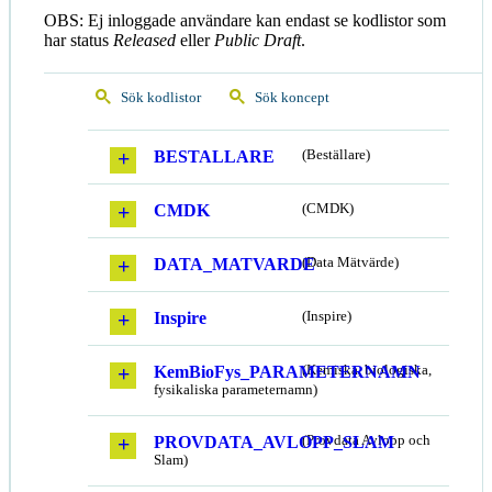
OBS: Ej inloggade användare kan endast se kodlistor som
har status
Released
eller
Public Draft
.
Sök kodlistor
Sök koncept
BESTALLARE
(Beställare)
CMDK
(CMDK)
DATA_MATVARDE
(Data Mätvärde)
Inspire
(Inspire)
KemBioFys_PARAMETERNAMN
(Kemiska, biologiska,
fysikaliska parameternamn)
PROVDATA_AVLOPP_SLAM
(Provdata Avlopp och
Slam)