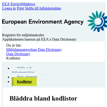
EEA
EnviroWindows
Logga in
Print
Skifta till fullskärmsläge
Registret för miljödatakoder
Applikationen baseras på EEA:s Data Dictionary
Du är här:
Miljödatasamverkan Data Dictionary
Data Dictionary
Kodlistor
Hjälp och
dokumentation
Data element
Kodlistor
Bläddra bland kodlistor