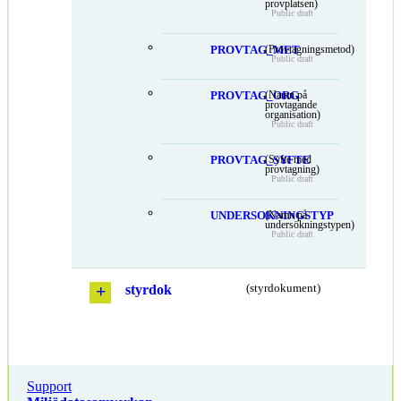
provplatsen)
Public draft
PROVTAG_MET
(Provtagningsmetod)
Public draft
PROVTAG_ORG
(Namn på
provtagande
organisation)
Public draft
PROVTAG_SYFTE
(Syfte med
provtagning)
Public draft
UNDERSOKNINGSTYP
(Namn på
undersökningstypen)
Public draft
styrdok
(styrdokument)
Support