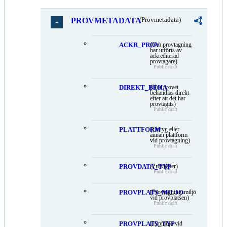
PROVMETADATA
(Provmetadata)
ACKR_PROV
(Om provtagning
har utförts av
ackrediterad
provtagare)
Public draft
DIREKT_BEHA
(Hur provet
behandlas direkt
efter att det har
provtagits)
Public draft
PLATTFORM
(Fartyg eller
annan plattform
vid provtagning)
Public draft
PROVDATA_TYP
(Provtyper)
Public draft
PROVPLATS_MILJO
(Provtagningsmiljö
vid provplatsen)
Public draft
PROVPLATS_TYP
(Typmiljö vid