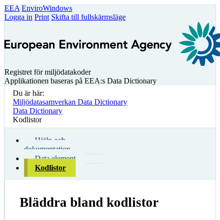
EEA
EnviroWindows
Logga in
Print
Skifta till fullskärmsläge
Registret för miljödatakoder
Applikationen baseras på EEA:s Data Dictionary
Du är här:
Miljödatasamverkan Data Dictionary
Data Dictionary
Kodlistor
Hjälp och
dokumentation
Data element
Kodlistor
Bläddra bland kodlistor