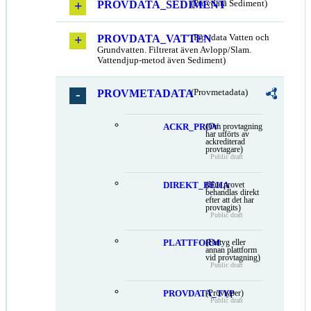
PROVDATA_SEDIMENT
(Provdata Sediment)
PROVDATA_VATTEN
(Provdata Vatten och
Grundvatten. Filtrerat även Avlopp/Slam.
Vattendjup-metod även Sediment)
PROVMETADATA
(Provmetadata)
ACKR_PROV
(Om provtagning
har utförts av
ackrediterad
provtagare)
Public draft
DIREKT_BEHA
(Hur provet
behandlas direkt
efter att det har
provtagits)
Public draft
PLATTFORM
(Fartyg eller
annan plattform
vid provtagning)
Public draft
PROVDATA_TYP
(Provtyper)
Public draft