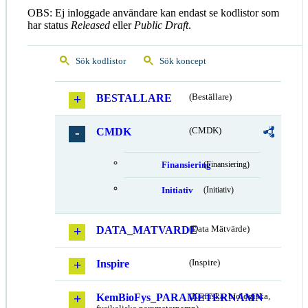
OBS: Ej inloggade användare kan endast se kodlistor som
har status
Released
eller
Public Draft
.
Sök kodlistor
Sök koncept
BESTALLARE
(Beställare)
CMDK
(CMDK)
Finansiering
(Finansiering)
Initiativ
(Initiativ)
DATA_MATVARDE
(Data Mätvärde)
Inspire
(Inspire)
KemBioFys_PARAMETERNAMN
(Kemiska, biologiska,