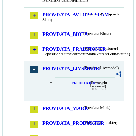
fysikaliska parameternamn)
PROVDATA_AVLOPP_SLAM
(Provdata Avlopp och
Slam)
PROVDATA_BIOTA
(Provdata Biota)
PROVDATA_FRAKTIONER
(Provdata fraktioner i
Deposition/Luft/Sediment/Slam/Vatten/Grundvatten)
PROVDATA_LIVSMEDEL
(Provdata Livsmedel)
PROVOBJEKT
(Provobjekt
Livsmedel)
Public draft
PROVDATA_MARK
(Provdata Mark)
PROVDATA_PRODUKTER
(Provdata Produkter)