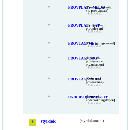
PROVPLATS_MILJO
(Provtagningsmiljö
vid provplatsen)
Public draft
PROVPLATS_TYP
(Typmiljö vid
provplatsen)
Public draft
PROVTAG_MET
(Provtagningsmetod)
Public draft
PROVTAG_ORG
(Namn på
provtagande
organisation)
Public draft
PROVTAG_SYFTE
(Syfte med
provtagning)
Public draft
UNDERSOKNINGSTYP
(Namn på
undersökningstypen)
Public draft
styrdok
(styrdokument)