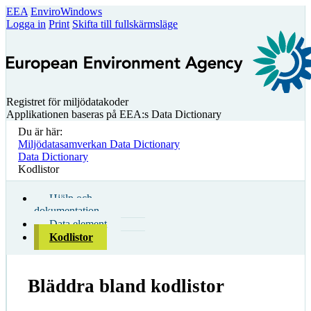
EEA
EnviroWindows
Logga in
Print
Skifta till fullskärmsläge
Registret för miljödatakoder
Applikationen baseras på EEA:s Data Dictionary
Du är här:
Miljödatasamverkan Data Dictionary
Data Dictionary
Kodlistor
Hjälp och
dokumentation
Data element
Kodlistor
Bläddra bland kodlistor