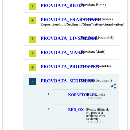
PROVDATA_BIOTA
(Provdata Biota)
PROVDATA_FRAKTIONER
(Provdata fraktioner i
Deposition/Luft/Sediment/Slam/Vatten/Grundvatten)
PROVDATA_LIVSMEDEL
(Provdata Livsmedel)
PROVDATA_MARK
(Provdata Mark)
PROVDATA_PRODUKTER
(Provdata Produkter)
PROVDATA_SEDIMENT
(Provdata Sediment)
KORNSTORLEK
(Kornstorlek)
Public draft
RED_OX
(Redox-tillstånd,
om provet är
reducerat eller
oxiderat)
Public draft