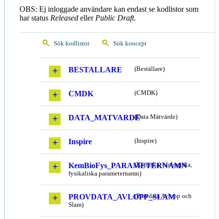
OBS: Ej inloggade användare kan endast se kodlistor som
har status
Released
eller
Public Draft
.
Sök kodlistor
Sök koncept
BESTALLARE
(Beställare)
CMDK
(CMDK)
DATA_MATVARDE
(Data Mätvärde)
Inspire
(Inspire)
KemBioFys_PARAMETERNAMN
(Kemiska, biologiska,
fysikaliska parameternamn)
PROVDATA_AVLOPP_SLAM
(Provdata Avlopp och
Slam)