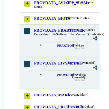
PROVDATA_AVLOPP_SLAM
(Provdata Avlopp och
Slam)
PROVDATA_BIOTA
(Provdata Biota)
PROVDATA_FRAKTIONER
(Provdata fraktioner i
Deposition/Luft/Sediment/Slam/Vatten/Grundvatten)
FRAKTION
(Fraktion)
Public draft
PROVDATA_LIVSMEDEL
(Provdata Livsmedel)
PROVOBJEKT
(Provobjekt
Livsmedel)
Public draft
PROVDATA_MARK
(Provdata Mark)
PROVDATA_PRODUKTER
(Provdata Produkter)