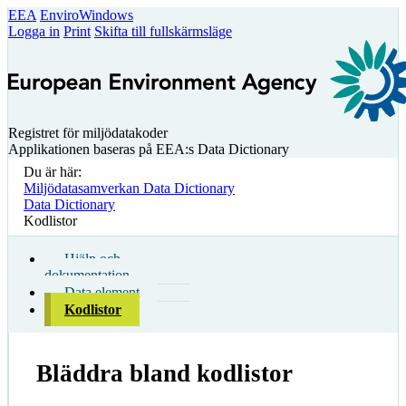
EEA
EnviroWindows
Logga in
Print
Skifta till fullskärmsläge
Registret för miljödatakoder
Applikationen baseras på EEA:s Data Dictionary
Du är här:
Miljödatasamverkan Data Dictionary
Data Dictionary
Kodlistor
Hjälp och
dokumentation
Data element
Kodlistor
Bläddra bland kodlistor