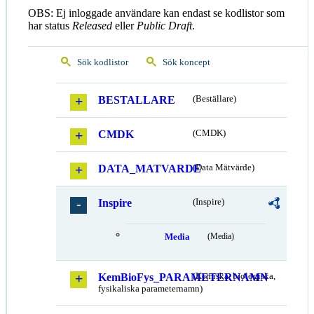
OBS: Ej inloggade användare kan endast se kodlistor som
har status
Released
eller
Public Draft
.
Sök kodlistor
Sök koncept
BESTALLARE
(Beställare)
CMDK
(CMDK)
DATA_MATVARDE
(Data Mätvärde)
Inspire
(Inspire)
Media
(Media)
KemBioFys_PARAMETERNAMN
(Kemiska, biologiska,
fysikaliska parameternamn)