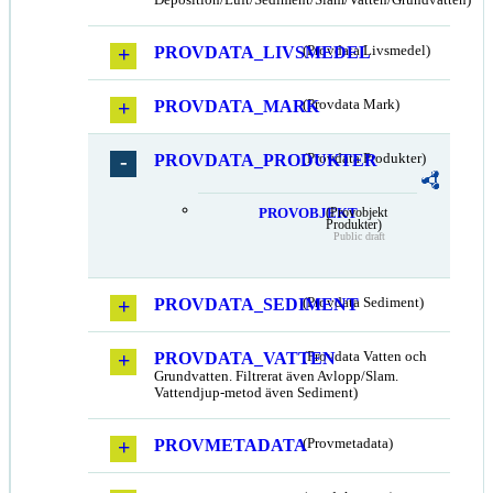
PROVDATA_LIVSMEDEL
(Provdata Livsmedel)
PROVDATA_MARK
(Provdata Mark)
PROVDATA_PRODUKTER
(Provdata Produkter)
PROVOBJEKT
(Provobjekt
Produkter)
Public draft
PROVDATA_SEDIMENT
(Provdata Sediment)
PROVDATA_VATTEN
(Provdata Vatten och
Grundvatten. Filtrerat även Avlopp/Slam.
Vattendjup-metod även Sediment)
PROVMETADATA
(Provmetadata)