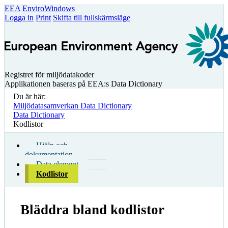
EEA
EnviroWindows
Logga in
Print
Skifta till fullskärmsläge
Registret för miljödatakoder
Applikationen baseras på EEA:s Data Dictionary
Du är här:
Miljödatasamverkan Data Dictionary
Data Dictionary
Kodlistor
Hjälp och
dokumentation
Data element
Kodlistor
Bläddra bland kodlistor