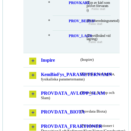
PROVKARL
(Typ av kärl som
provet förvarats
Public draft
i)
PROV_BERED
(Provberedningsmetod)
Public draft
PROV_LAGR
(Provtillstånd vid
lagring)
Public draft
Inspire
(Inspire)
KemBioFys_PARAMETERNAMN
(Kemiska, biologiska,
fysikaliska parameternamn)
PROVDATA_AVLOPP_SLAM
(Provdata Avlopp och
Slam)
PROVDATA_BIOTA
(Provdata Biota)
PROVDATA_FRAKTIONER
(Provdata fraktioner i
Deposition/Luft/Sediment/Slam/Vatten/Grundvatten)