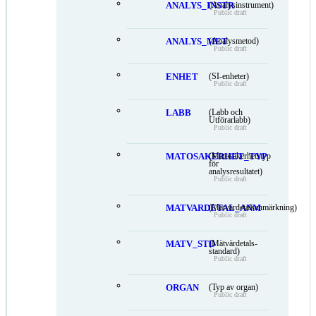
ANALYS_INSTR
(Analysinstrument)
Public draft
ANALYS_MET
(Analysmetod)
Public draft
ENHET
(SI-enheter)
Public draft
LABB
(Labb och
Utförarlabb)
Public draft
MATOSAKERHET_TYP
(Mätosäkerhetstyp
för
analysresultatet)
Public draft
MATVARDETAL_ANM
(Mätvärdetalsanmärkning)
Public draft
MATV_STD
(Mätvärdetals-
standard)
Public draft
ORGAN
(Typ av organ)
Public draft