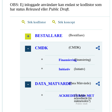
OBS: Ej inloggade användare kan endast se kodlistor som
har status
Released
eller
Public Draft
.
Sök kodlistor
Sök koncept
BESTALLARE
(Beställare)
CMDK
(CMDK)
Finansiering
(Finansiering)
Initiativ
(Initiativ)
DATA_MATVARDE
(Data Mätvärde)
ACKREDITERAD_MET
(Är labbet
ackrediterat för
mätmetoden?)
Public draft